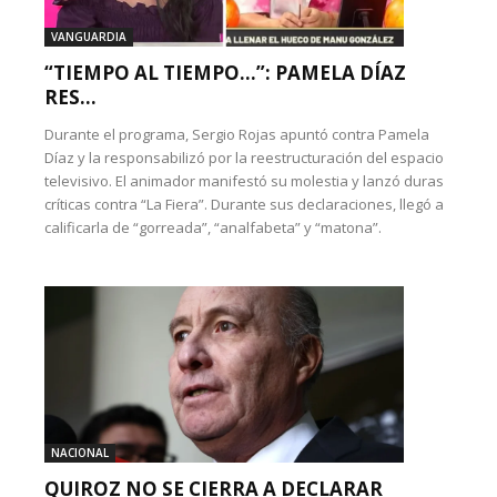
VANGUARDIA
“TIEMPO AL TIEMPO…”: PAMELA DÍAZ
RES...
Durante el programa, Sergio Rojas apuntó contra Pamela
Díaz y la responsabilizó por la reestructuración del espacio
televisivo. El animador manifestó su molestia y lanzó duras
críticas contra “La Fiera”. Durante sus declaraciones, llegó a
calificarla de “gorreada”, “analfabeta” y “matona”.
NACIONAL
QUIROZ NO SE CIERRA A DECLARAR