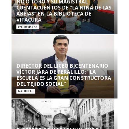
NICO TORO Y SU MAGISTRAL
CUENTACUENTOS DE “LA NIÑA DE LAS
ABEJAS” EN LA BIBLIOTECA DE
VITACURA
ENTREVISTAS
DIRECTOR DEL LICEO BICENTENARIO
VÍCTOR JARA DE PERALILLO: “LA
ESCUELA ES LA GRAN CONSTRUCTORA
DEL TEJIDO SOCIAL”
NACIONAL