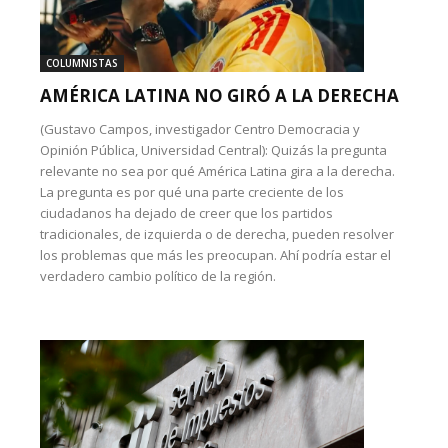
COLUMNISTAS
AMÉRICA LATINA NO GIRÓ A LA DERECHA
(Gustavo Campos, investigador Centro Democracia y
Opinión Pública, Universidad Central): Quizás la pregunta
relevante no sea por qué América Latina gira a la derecha.
La pregunta es por qué una parte creciente de los
ciudadanos ha dejado de creer que los partidos
tradicionales, de izquierda o de derecha, pueden resolver
los problemas que más les preocupan. Ahí podría estar el
verdadero cambio político de la región.