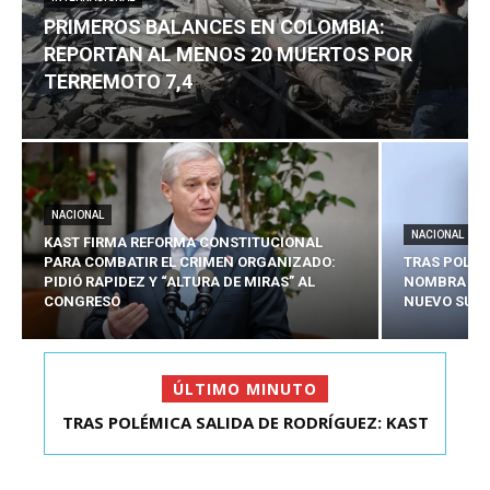
PRIMEROS BALANCES EN COLOMBIA:
REPORTAN AL MENOS 20 MUERTOS POR
TERREMOTO 7,4
NACIONAL
NACIONAL
KAST FIRMA REFORMA CONSTITUCIONAL
PARA COMBATIR EL CRIMEN ORGANIZADO:
TRAS POLÉM
PIDIÓ RAPIDEZ Y “ALTURA DE MIRAS” AL
NOMBRA A 
CONGRESO
NUEVO SUBS
ÚLTIMO MINUTO
TRAS POLÉMICA SALIDA DE RODRÍGUEZ: KAST
PRIMEROS BALANCES EN COLOMBIA: REPORTAN
NOMBRA A SEBAS...
AL MENOS 20 MU...