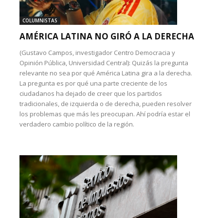
COLUMNISTAS
AMÉRICA LATINA NO GIRÓ A LA DERECHA
(Gustavo Campos, investigador Centro Democracia y
Opinión Pública, Universidad Central): Quizás la pregunta
relevante no sea por qué América Latina gira a la derecha.
La pregunta es por qué una parte creciente de los
ciudadanos ha dejado de creer que los partidos
tradicionales, de izquierda o de derecha, pueden resolver
los problemas que más les preocupan. Ahí podría estar el
verdadero cambio político de la región.