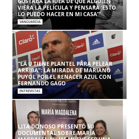
GUSTABA LA IDEA DE QUE ALGUIEN
VIERA LA PELÍCULA Y PENSARA ‘ESTO
LO PUEDO HACER EN MI CASA’”
VANGUARDIA
“LA U TIENE PLANTEL PARA PELEAR
ARRIBA”: LA MIRADA DE MARIANO
PUYOL POR EL RENACER AZUL CON
FERNANDO GAGO
ENTREVISTAS
LITA DONOSO PRESENTÓ SU
DOCUMENTAL SOBRE MARÍA