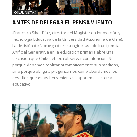
COLUMNISTAS
ANTES DE DELEGAR EL PENSAMIENTO
(Francisco Silva-Díaz, director del Magíster en Innovación y
Tecnología Educativa de la Universidad Autónoma de Chile):
La decisión de Noruega de restringir el uso de Inteligencia
Artificial Generativa en la educación primaria abre una
discusión que Chile debiera observar con atención. No
porque debamos replicar automáticamente sus medidas,
sino porque obliga a preguntarnos cómo abordamos los
desafíos que estas herramientas suponen al sistema
educativo.