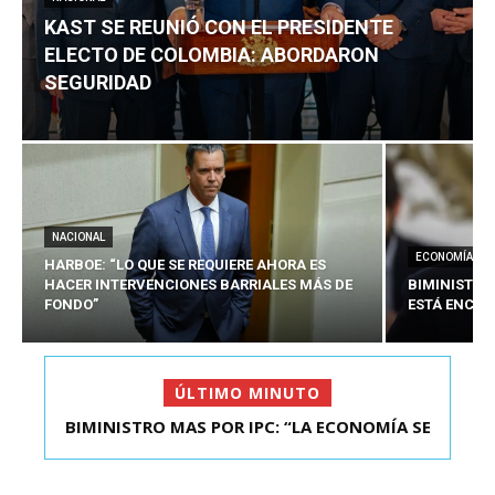
KAST SE REUNIÓ CON EL PRESIDENTE
ELECTO DE COLOMBIA: ABORDARON
SEGURIDAD
NACIONAL
ECONOMÍA
HARBOE: “LO QUE SE REQUIERE AHORA ES
HACER INTERVENCIONES BARRIALES MÁS DE
BIMINISTRO
FONDO”
ESTÁ ENCAU
ÚLTIMO MINUTO
BIMINISTRO MAS POR IPC: “LA ECONOMÍA SE
KAST SE REUNIÓ CON EL PRESIDENTE ELECTO DE
ESTÁ ENC...
COLOMBIA: A...