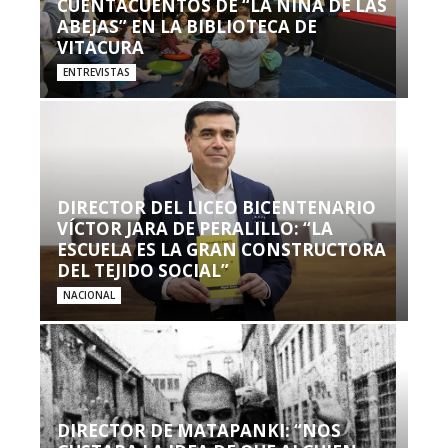
CUENTACUENTOS DE “LA NIÑA DE LAS
ABEJAS” EN LA BIBLIOTECA DE
VITACURA
ENTREVISTAS
DIRECTOR DEL LICEO BICENTENARIO
VÍCTOR JARA DE PERALILLO: “LA
ESCUELA ES LA GRAN CONSTRUCTORA
DEL TEJIDO SOCIAL”
NACIONAL
DIRECTOR DE MATAPANKI: “NOS