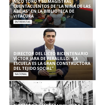
NICO TORO Y SU MAGISTRAL
CUENTACUENTOS DE “LA NIÑA DE LAS
ABEJAS” EN LA BIBLIOTECA DE
VITACURA
ENTREVISTAS
DIRECTOR DEL LICEO BICENTENARIO
VÍCTOR JARA DE PERALILLO: “LA
ESCUELA ES LA GRAN CONSTRUCTORA
DEL TEJIDO SOCIAL”
NACIONAL