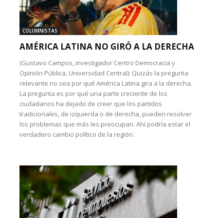
COLUMNISTAS
AMÉRICA LATINA NO GIRÓ A LA DERECHA
(Gustavo Campos, investigador Centro Democracia y
Opinión Pública, Universidad Central): Quizás la pregunta
relevante no sea por qué América Latina gira a la derecha.
La pregunta es por qué una parte creciente de los
ciudadanos ha dejado de creer que los partidos
tradicionales, de izquierda o de derecha, pueden resolver
los problemas que más les preocupan. Ahí podría estar el
verdadero cambio político de la región.