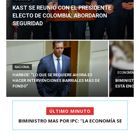
KAST SE REUNIÓ CON EL PRESIDENTE
ELECTO DE COLOMBIA: ABORDARON
SEGURIDAD
NACIONAL
ECONOMÍA
HARBOE: “LO QUE SE REQUIERE AHORA ES
HACER INTERVENCIONES BARRIALES MÁS DE
BIMINISTRO
FONDO”
ESTÁ ENCAU
ÚLTIMO MINUTO
BIMINISTRO MAS POR IPC: “LA ECONOMÍA SE
ESTÁ ENC...