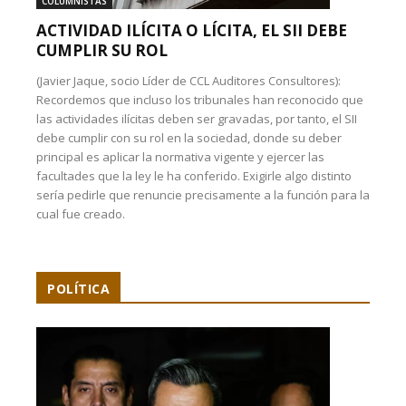
COLUMNISTAS
ACTIVIDAD ILÍCITA O LÍCITA, EL SII DEBE
CUMPLIR SU ROL
(Javier Jaque, socio Líder de CCL Auditores Consultores):
Recordemos que incluso los tribunales han reconocido que
las actividades ilícitas deben ser gravadas, por tanto, el SII
debe cumplir con su rol en la sociedad, donde su deber
principal es aplicar la normativa vigente y ejercer las
facultades que la ley le ha conferido. Exigirle algo distinto
sería pedirle que renuncie precisamente a la función para la
cual fue creado.
POLÍTICA