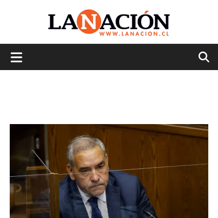
La
Nación