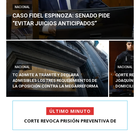
NACIONAL
CASO FIDEL ESPINOZA: SENADO PIDE
“EVITAR JUICIOS ANTICIPADOS”
NACIONAL
NACIONAL
TC ADMITE A TRÁMITE Y DECLARA
CORTE REVO
ADMISIBLES LOS TRES REQUERIMIENTOS DE
JOAQUÍN LA
LA OPOSICIÓN CONTRA LA MEGARREFORMA
DOMICILIAR
ÚLTIMO MINUTO
CORTE REVOCA PRISIÓN PREVENTIVA DE
CASO FIDEL ESPINOZA: SENADO PIDE “EVITAR
JOAQUÍN LAVÍN LEÓN:...
JUICIOS ANTIC...