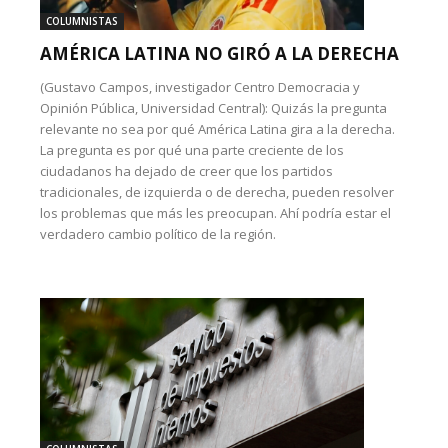
COLUMNISTAS
AMÉRICA LATINA NO GIRÓ A LA DERECHA
(Gustavo Campos, investigador Centro Democracia y
Opinión Pública, Universidad Central): Quizás la pregunta
relevante no sea por qué América Latina gira a la derecha.
La pregunta es por qué una parte creciente de los
ciudadanos ha dejado de creer que los partidos
tradicionales, de izquierda o de derecha, pueden resolver
los problemas que más les preocupan. Ahí podría estar el
verdadero cambio político de la región.