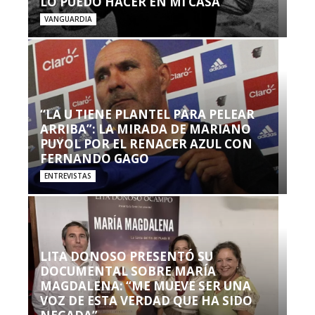
LO PUEDO HACER EN MI CASA’”
VANGUARDIA
“LA U TIENE PLANTEL PARA PELEAR
ARRIBA”: LA MIRADA DE MARIANO
PUYOL POR EL RENACER AZUL CON
FERNANDO GAGO
ENTREVISTAS
LITA DONOSO PRESENTÓ SU
DOCUMENTAL SOBRE MARÍA
MAGDALENA: “ME MUEVE SER UNA
VOZ DE ESTA VERDAD QUE HA SIDO