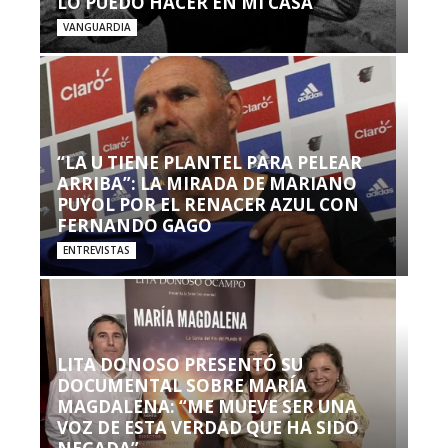
LO PUEDO HACER EN MI CASA’”
VANGUARDIA
“LA U TIENE PLANTEL PARA PELEAR
ARRIBA”: LA MIRADA DE MARIANO
PUYOL POR EL RENACER AZUL CON
FERNANDO GAGO
ENTREVISTAS
LITA DONOSO PRESENTÓ SU
DOCUMENTAL SOBRE MARÍA
MAGDALENA: “ME MUEVE SER UNA
VOZ DE ESTA VERDAD QUE HA SIDO