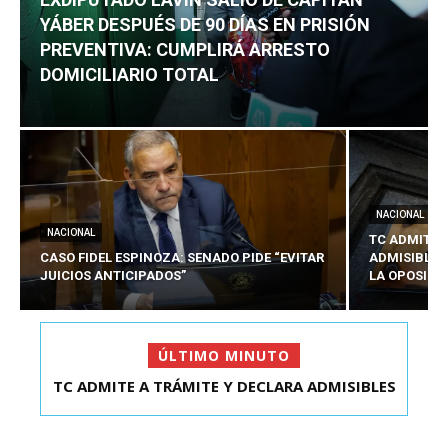
YÁBER DESPUÉS DE 90 DÍAS EN PRISIÓN
PREVENTIVA: CUMPLIRÁ ARRESTO
DOMICILIARIO TOTAL
NACIONAL
NACIONAL
TC ADMITE 
CASO FIDEL ESPINOZA: SENADO PIDE “EVITAR
ADMISIBLES
JUICIOS ANTICIPADOS”
LA OPOSICI
ÚLTIMO MINUTO
TC ADMITE A TRÁMITE Y DECLARA ADMISIBLES
EXDIPUTADO LAVÍN SALIÓ DE CAPITÁN YÁBER
LOS TRES REQU...
DESPUÉS DE 90 ...