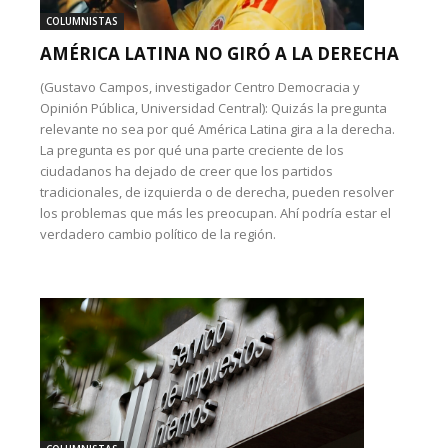
COLUMNISTAS
AMÉRICA LATINA NO GIRÓ A LA DERECHA
(Gustavo Campos, investigador Centro Democracia y
Opinión Pública, Universidad Central): Quizás la pregunta
relevante no sea por qué América Latina gira a la derecha.
La pregunta es por qué una parte creciente de los
ciudadanos ha dejado de creer que los partidos
tradicionales, de izquierda o de derecha, pueden resolver
los problemas que más les preocupan. Ahí podría estar el
verdadero cambio político de la región.