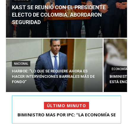
KAST SE REUNIÓ CON EL PRESIDENTE
ELECTO DE COLOMBIA: ABORDARON
SEGURIDAD
NACIONAL
ECONOMÍA
HARBOE: “LO QUE SE REQUIERE AHORA ES
HACER INTERVENCIONES BARRIALES MÁS DE
BIMINISTRO
FONDO”
ESTÁ ENCAU
ÚLTIMO MINUTO
BIMINISTRO MAS POR IPC: “LA ECONOMÍA SE
KAST SE REUNIÓ CON EL PRESIDENTE ELECTO DE
ESTÁ ENC...
COLOMBIA: A...