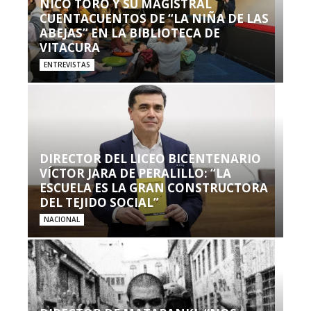
NICO TORO Y SU MAGISTRAL
CUENTACUENTOS DE “LA NIÑA DE LAS
ABEJAS” EN LA BIBLIOTECA DE
VITACURA
ENTREVISTAS
DIRECTOR DEL LICEO BICENTENARIO
VÍCTOR JARA DE PERALILLO: “LA
ESCUELA ES LA GRAN CONSTRUCTORA
DEL TEJIDO SOCIAL”
NACIONAL