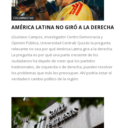
COLUMNISTAS
AMÉRICA LATINA NO GIRÓ A LA DERECHA
(Gustavo Campos, investigador Centro Democracia y
Opinión Pública, Universidad Central): Quizás la pregunta
relevante no sea por qué América Latina gira a la derecha.
La pregunta es por qué una parte creciente de los
ciudadanos ha dejado de creer que los partidos
tradicionales, de izquierda o de derecha, pueden resolver
los problemas que más les preocupan. Ahí podría estar el
verdadero cambio político de la región.