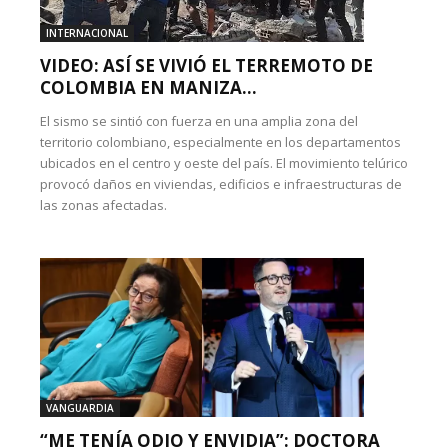
INTERNACIONAL
VIDEO: ASÍ SE VIVIÓ EL TERREMOTO DE
COLOMBIA EN MANIZA...
El sismo se sintió con fuerza en una amplia zona del
territorio colombiano, especialmente en los departamentos
ubicados en el centro y oeste del país. El movimiento telúrico
provocó daños en viviendas, edificios e infraestructuras de
las zonas afectadas.
VANGUARDIA
“ME TENÍA ODIO Y ENVIDIA”: DOCTORA