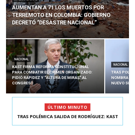
AUMENTAN A 71 LOS MUERTOS POR
TERREMOTO EN COLOMBIA: GOBIERNO
DECRETÓ “DESASTRE NACIONAL”
NACIONAL
NACIONAL
KAST FIRMA REFORMA CONSTITUCIONAL
PARA COMBATIR EL CRIMEN ORGANIZADO:
TRAS POLÉM
PIDIÓ RAPIDEZ Y “ALTURA DE MIRAS” AL
NOMBRA A 
CONGRESO
NUEVO SUBS
ÚLTIMO MINUTO
TRAS POLÉMICA SALIDA DE RODRÍGUEZ: KAST
AUMENTAN A 71 LOS MUERTOS POR TERREMOTO
NOMBRA A SEBAS...
EN COLOMBIA: G...