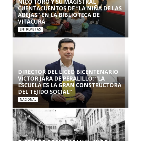
NICO TORO Y SU MAGISTRAL
CUENTACUENTOS DE “LA NIÑA DE LAS
ABEJAS” EN LA BIBLIOTECA DE
VITACURA
ENTREVISTAS
DIRECTOR DEL LICEO BICENTENARIO
VÍCTOR JARA DE PERALILLO: “LA
ESCUELA ES LA GRAN CONSTRUCTORA
DEL TEJIDO SOCIAL”
NACIONAL