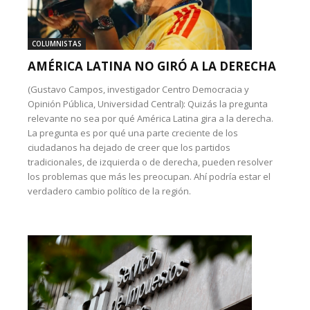
COLUMNISTAS
AMÉRICA LATINA NO GIRÓ A LA DERECHA
(Gustavo Campos, investigador Centro Democracia y
Opinión Pública, Universidad Central): Quizás la pregunta
relevante no sea por qué América Latina gira a la derecha.
La pregunta es por qué una parte creciente de los
ciudadanos ha dejado de creer que los partidos
tradicionales, de izquierda o de derecha, pueden resolver
los problemas que más les preocupan. Ahí podría estar el
verdadero cambio político de la región.