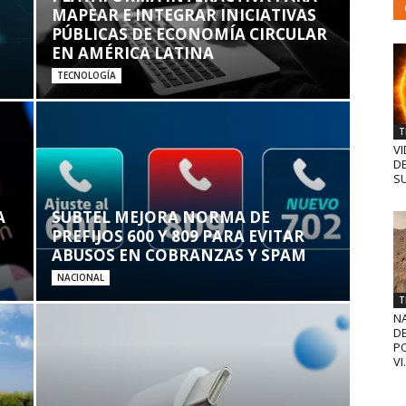
MAPEAR E INTEGRAR INICIATIVAS
PÚBLICAS DE ECONOMÍA CIRCULAR
EN AMÉRICA LATINA
TECNOLOGÍA
T
VI
D
SU
A
SUBTEL MEJORA NORMA DE
PREFIJOS 600 Y 809 PARA EVITAR
ABUSOS EN COBRANZAS Y SPAM
NACIONAL
T
N
D
PO
VI.