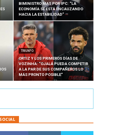
BIMINISTRO MAS POR IPC: “LA
NES
ECONOMÍA SE ESTÁ ENCAUZANDO
HACIA LA ESTABILIDAD”
TRIUNFO
ORTIZ Y LOS PRIMEROS DÍAS DE
VOZINHA: “OJALÁ PUEDA COMPETIR
IOS
A LA PAR DE SUS COMPAÑEROS LO
MÁS PRONTO POSIBLE”
SOCIAL