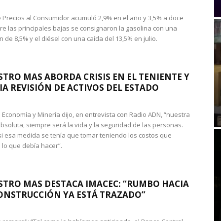
de Precios al Consumidor acumuló 2,9% en el año y 3,5% a doce
re las principales bajas se consignaron la gasolina con una
 de 8,5% y el diésel con una caída del 13,5% en julio.
STRO MAS ABORDA CRISIS EN EL TENIENTE Y
A REVISIÓN DE ACTIVOS DEL ESTADO
de Economía y Minería dijo, en entrevista con Radio ADN, “nuestra
absoluta, siempre será la vida y la seguridad de las personas.
si esa medida se tenía que tomar teniendo los costos que
 lo que debía hacer”.
STRO MAS DESTACA IMACEC: “RUMBO HACIA
ONSTRUCCIÓN YA ESTÁ TRAZADO”