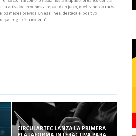
 remarcó: “Tal como lo habíamos anticipado, el Banco Central
e la actividad económica repuntó en junio, quebrando la racha
e los meses previos. En esa línea, destaca el positivo
que registró la minería”.
CIRCULARTEC LANZA LA PRIMERA
PLATAFORMA INTERACTIVA PARA