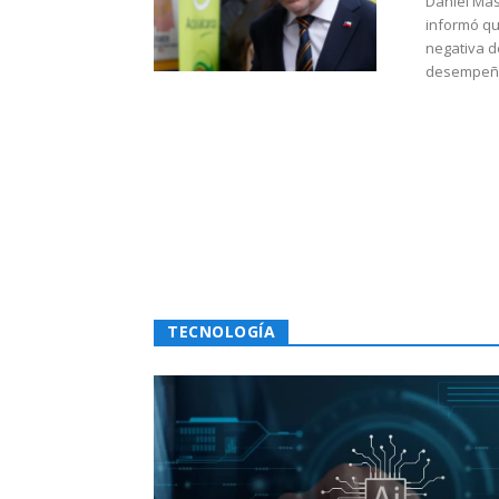
Daniel Mas
informó qu
negativa d
desempeño 
TECNOLOGÍA