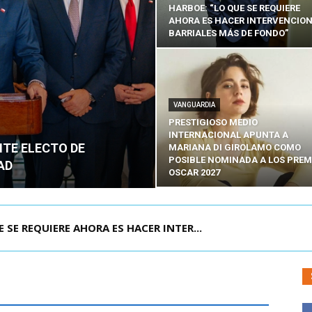
HARBOE: “LO QUE SE REQUIERE
AHORA ES HACER INTERVENCIO
BARRIALES MÁS DE FONDO”
VANGUARDIA
PRESTIGIOSO MEDIO
INTERNACIONAL APUNTA A
NTE ELECTO DE
MARIANA DI GIROLAMO COMO
POSIBLE NOMINADA A LOS PREM
AD
OSCAR 2027
POR IPC: “LA ECONOMÍA SE ESTÁ ENC...