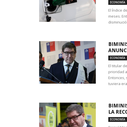
ECONOMÍA
El Índice 
meses. Ent
disminución
BIMINI
ANUNCI
ECONOMÍA
El titular 
prioridad 
Entonces, 
tuviera era
BIMINI
LA REC
ECONOMÍA