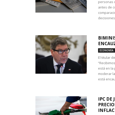
personas c
antes de co
comparació
decisione
BIMINI
ENCAUZ
ECONOMÍA
El titular 
“Recibimos
está en la
moderar la
está encau
IPC DE 
PRECIO
INFLAC