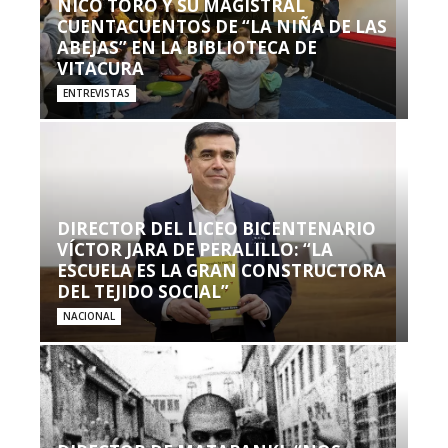
NICO TORO Y SU MAGISTRAL
CUENTACUENTOS DE “LA NIÑA DE LAS
ABEJAS” EN LA BIBLIOTECA DE
VITACURA
ENTREVISTAS
DIRECTOR DEL LICEO BICENTENARIO
VÍCTOR JARA DE PERALILLO: “LA
ESCUELA ES LA GRAN CONSTRUCTORA
DEL TEJIDO SOCIAL”
NACIONAL