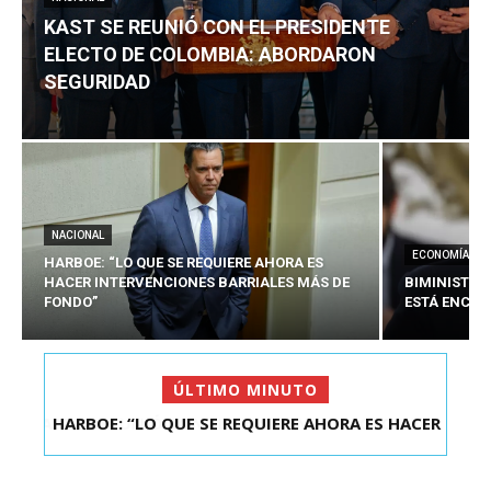
KAST SE REUNIÓ CON EL PRESIDENTE
ELECTO DE COLOMBIA: ABORDARON
SEGURIDAD
NACIONAL
ECONOMÍA
HARBOE: “LO QUE SE REQUIERE AHORA ES
HACER INTERVENCIONES BARRIALES MÁS DE
BIMINISTRO
FONDO”
ESTÁ ENCAU
ÚLTIMO MINUTO
HARBOE: “LO QUE SE REQUIERE AHORA ES HACER
INTER...