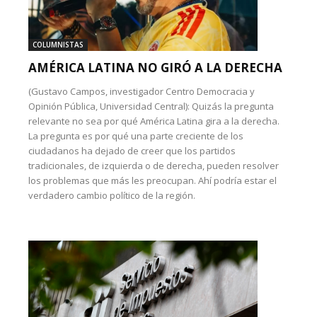
COLUMNISTAS
AMÉRICA LATINA NO GIRÓ A LA DERECHA
(Gustavo Campos, investigador Centro Democracia y
Opinión Pública, Universidad Central): Quizás la pregunta
relevante no sea por qué América Latina gira a la derecha.
La pregunta es por qué una parte creciente de los
ciudadanos ha dejado de creer que los partidos
tradicionales, de izquierda o de derecha, pueden resolver
los problemas que más les preocupan. Ahí podría estar el
verdadero cambio político de la región.