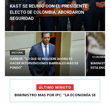
KAST SE REUNIÓ CON EL PRESIDENTE
ELECTO DE COLOMBIA: ABORDARON
SEGURIDAD
NACIONAL
ECONOMÍA
HARBOE: “LO QUE SE REQUIERE AHORA ES
HACER INTERVENCIONES BARRIALES MÁS DE
BIMINISTRO
FONDO”
ESTÁ ENCAU
ÚLTIMO MINUTO
BIMINISTRO MAS POR IPC: “LA ECONOMÍA SE
KAST SE REUNIÓ CON EL PRESIDENTE ELECTO DE
ESTÁ ENC...
COLOMBIA: A...