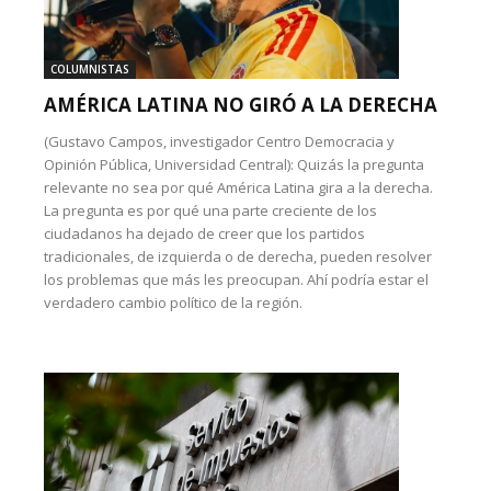
COLUMNISTAS
AMÉRICA LATINA NO GIRÓ A LA DERECHA
(Gustavo Campos, investigador Centro Democracia y
Opinión Pública, Universidad Central): Quizás la pregunta
relevante no sea por qué América Latina gira a la derecha.
La pregunta es por qué una parte creciente de los
ciudadanos ha dejado de creer que los partidos
tradicionales, de izquierda o de derecha, pueden resolver
los problemas que más les preocupan. Ahí podría estar el
verdadero cambio político de la región.