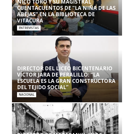
NICO TORO Y SU MAGISTRAL
CUENTACUENTOS DE “LA NIÑA DE LAS
ABEJAS” EN LA BIBLIOTECA DE
VITACURA
ENTREVISTAS
DIRECTOR DEL LICEO BICENTENARIO
VÍCTOR JARA DE PERALILLO: “LA
ESCUELA ES LA GRAN CONSTRUCTORA
DEL TEJIDO SOCIAL”
NACIONAL