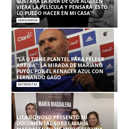
GUSTABA LA IDEA DE QUE ALGUIEN
VIERA LA PELÍCULA Y PENSARA ‘ESTO
LO PUEDO HACER EN MI CASA’”
VANGUARDIA
“LA U TIENE PLANTEL PARA PELEAR
ARRIBA”: LA MIRADA DE MARIANO
PUYOL POR EL RENACER AZUL CON
FERNANDO GAGO
ENTREVISTAS
LITA DONOSO PRESENTÓ SU
DOCUMENTAL SOBRE MARÍA