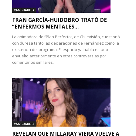
VANGUARDIA
FRAN GARCÍA-HUIDOBRO TRATÓ DE
“ENFERMOS MENTALES...
La animadora de “Plan Perfecto”, de Chilevisión, cuestionó
con dureza tanto las declaraciones de Fernández como la
existencia del programa. El espacio ya había estado
envuelto anteriormente en otras controversias por
comentarios similares.
VANGUARDIA
REVELAN QUE MILLARAY VIERA VUELVE A