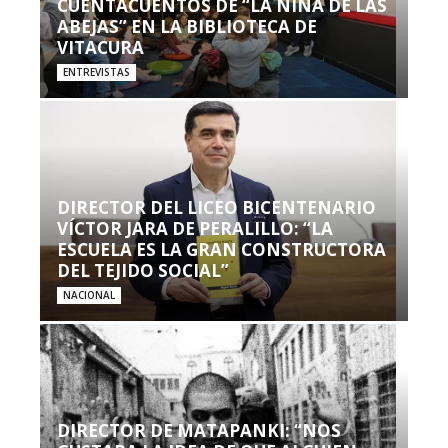
CUENTACUENTOS DE “LA NIÑA DE LAS
ABEJAS” EN LA BIBLIOTECA DE
VITACURA
ENTREVISTAS
DIRECTOR DEL LICEO BICENTENARIO
VÍCTOR JARA DE PERALILLO: “LA
ESCUELA ES LA GRAN CONSTRUCTORA
DEL TEJIDO SOCIAL”
NACIONAL
DIRECTOR DE MATAPANKI: “NOS