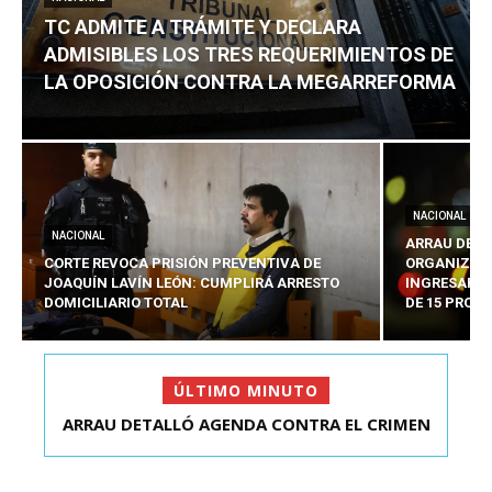
TC ADMITE A TRÁMITE Y DECLARA
ADMISIBLES LOS TRES REQUERIMIENTOS DE
LA OPOSICIÓN CONTRA LA MEGARREFORMA
NACIONAL
NACIONAL
ARRAU DETA
CORTE REVOCA PRISIÓN PREVENTIVA DE
ORGANIZADO
JOAQUÍN LAVÍN LEÓN: CUMPLIRÁ ARRESTO
INGRESARÁ 
DOMICILIARIO TOTAL
DE 15 PROY
ÚLTIMO MINUTO
ARRAU DETALLÓ AGENDA CONTRA EL CRIMEN
TC ADMITE A TRÁMITE Y DECLARA ADMISIBLES
ORGANIZADO Y EL ...
LOS TRES REQU...