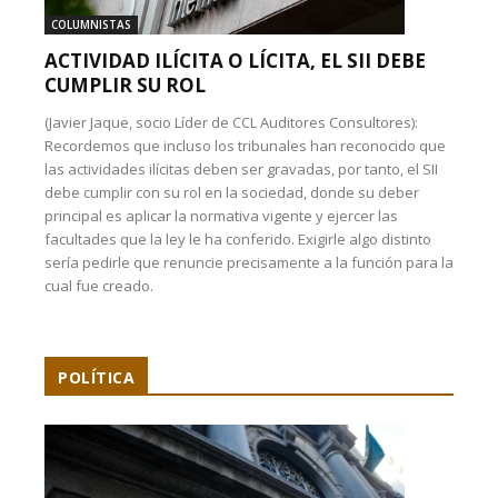
COLUMNISTAS
ACTIVIDAD ILÍCITA O LÍCITA, EL SII DEBE
CUMPLIR SU ROL
(Javier Jaque, socio Líder de CCL Auditores Consultores):
Recordemos que incluso los tribunales han reconocido que
las actividades ilícitas deben ser gravadas, por tanto, el SII
debe cumplir con su rol en la sociedad, donde su deber
principal es aplicar la normativa vigente y ejercer las
facultades que la ley le ha conferido. Exigirle algo distinto
sería pedirle que renuncie precisamente a la función para la
cual fue creado.
POLÍTICA