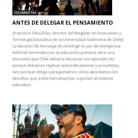
COLUMNISTAS
ANTES DE DELEGAR EL PENSAMIENTO
(Francisco Silva-Díaz, director del Magíster en Innovación y
Tecnología Educativa de la Universidad Autónoma de Chile):
La decisión de Noruega de restringir el uso de Inteligencia
Artificial Generativa en la educación primaria abre una
discusión que Chile debiera observar con atención. No
porque debamos replicar automáticamente sus medidas,
sino porque obliga a preguntarnos cómo abordamos los
desafíos que estas herramientas suponen al sistema
educativo.