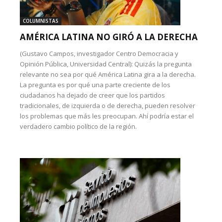
COLUMNISTAS
AMÉRICA LATINA NO GIRÓ A LA DERECHA
(Gustavo Campos, investigador Centro Democracia y
Opinión Pública, Universidad Central): Quizás la pregunta
relevante no sea por qué América Latina gira a la derecha.
La pregunta es por qué una parte creciente de los
ciudadanos ha dejado de creer que los partidos
tradicionales, de izquierda o de derecha, pueden resolver
los problemas que más les preocupan. Ahí podría estar el
verdadero cambio político de la región.