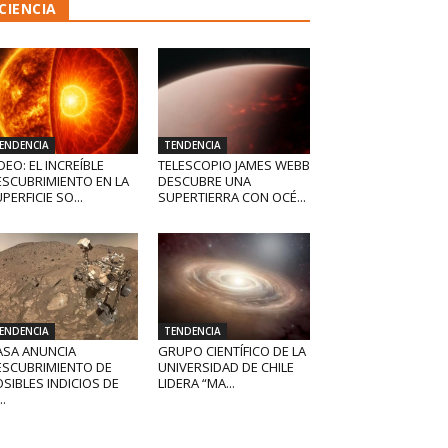
CIENCIA
ENDENCIA
TENDENCIA
DEO: EL INCREÍBLE
TELESCOPIO JAMES WEBB
ESCUBRIMIENTO EN LA
DESCUBRE UNA
PERFICIE SO...
SUPERTIERRA CON OCÉ...
ENDENCIA
TENDENCIA
ASA ANUNCIA
GRUPO CIENTÍFICO DE LA
ESCUBRIMIENTO DE
UNIVERSIDAD DE CHILE
SIBLES INDICIOS DE
LIDERA “MA...
..