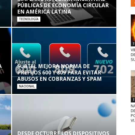
PÚBLICAS DE ECONOMÍA CIRCULAR
EN AMÉRICA LATINA
TECNOLOGÍA
T
VI
D
SU
A
SUBTEL MEJORA NORMA DE
PREFIJOS 600 Y 809 PARA EVITAR
ABUSOS EN COBRANZAS Y SPAM
NACIONAL
T
N
D
PO
VI.
DESDE OCTUBRE LOS DISPOSITIVOS