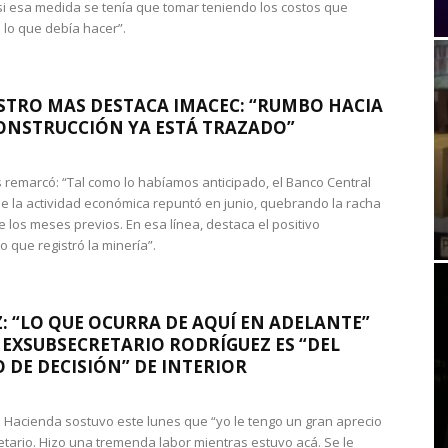
si esa medida se tenía que tomar teniendo los costos que
 lo que debía hacer”.
STRO MAS DESTACA IMACEC: “RUMBO HACIA
ONSTRUCCIÓN YA ESTÁ TRAZADO”
 remarcó: “Tal como lo habíamos anticipado, el Banco Central
e la actividad económica repuntó en junio, quebrando la racha
e los meses previos. En esa línea, destaca el positivo
que registró la minería”.
: “LO QUE OCURRA DE AQUÍ EN ADELANTE”
 EXSUBSECRETARIO RODRÍGUEZ ES “DEL
 DE DECISIÓN” DE INTERIOR
 de Hacienda sostuvo este lunes que “yo le tengo un gran aprecio
etario. Hizo una tremenda labor mientras estuvo acá. Se le