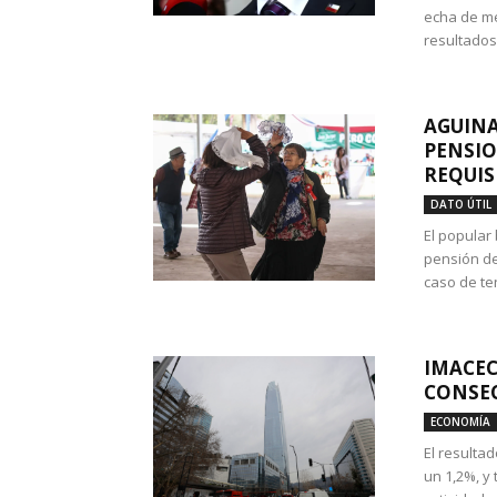
echa de me
resultados
AGUINA
PENSIO
REQUIS
DATO ÚTIL
El popular
pensión de
caso de te
IMACEC
CONSEC
ECONOMÍA
El resulta
un 1,2%, y