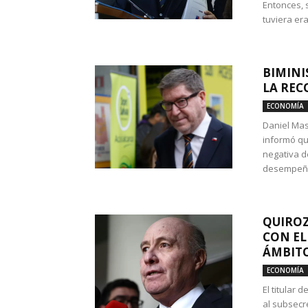
Entonces, 
tuviera era
BIMINI
LA REC
ECONOMÍA
Daniel Mas
informó qu
negativa d
desempeño 
QUIROZ
CON EL
ÁMBITO
ECONOMÍA
El titular
al subsecr