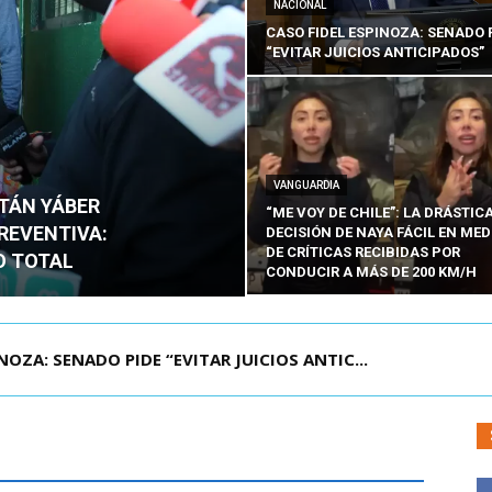
NACIONAL
CASO FIDEL ESPINOZA: SENADO 
“EVITAR JUICIOS ANTICIPADOS”
VANGUARDIA
ITÁN YÁBER
“ME VOY DE CHILE”: LA DRÁSTIC
PREVENTIVA:
DECISIÓN DE NAYA FÁCIL EN MED
DE CRÍTICAS RECIBIDAS POR
O TOTAL
CONDUCIR A MÁS DE 200 KM/H
ÁMITE Y DECLARA ADMISIBLES LOS TRES REQU...