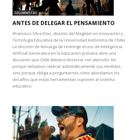
COLUMNISTAS
ANTES DE DELEGAR EL PENSAMIENTO
(Francisco Silva-Díaz, director del Magíster en Innovación y
Tecnología Educativa de la Universidad Autónoma de Chile):
La decisión de Noruega de restringir el uso de Inteligencia
Artificial Generativa en la educación primaria abre una
discusión que Chile debiera observar con atención. No
porque debamos replicar automáticamente sus medidas,
sino porque obliga a preguntarnos cómo abordamos los
desafíos que estas herramientas suponen al sistema
educativo.