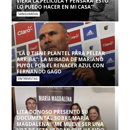
VIERA LA PELÍCULA Y PENSARA ‘ESTO
LO PUEDO HACER EN MI CASA’”
VANGUARDIA
“LA U TIENE PLANTEL PARA PELEAR
ARRIBA”: LA MIRADA DE MARIANO
PUYOL POR EL RENACER AZUL CON
FERNANDO GAGO
ENTREVISTAS
LITA DONOSO PRESENTÓ SU
DOCUMENTAL SOBRE MARÍA
MAGDALENA: “ME MUEVE SER UNA