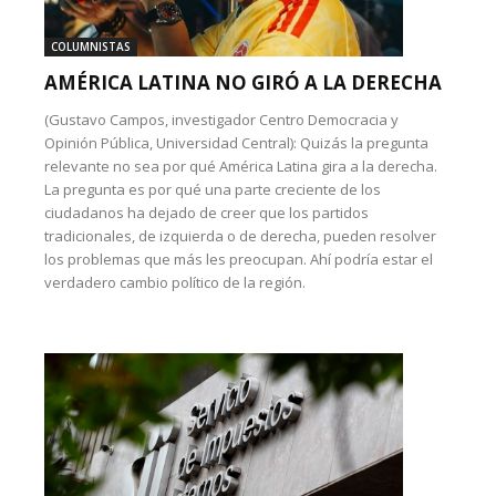
COLUMNISTAS
AMÉRICA LATINA NO GIRÓ A LA DERECHA
(Gustavo Campos, investigador Centro Democracia y
Opinión Pública, Universidad Central): Quizás la pregunta
relevante no sea por qué América Latina gira a la derecha.
La pregunta es por qué una parte creciente de los
ciudadanos ha dejado de creer que los partidos
tradicionales, de izquierda o de derecha, pueden resolver
los problemas que más les preocupan. Ahí podría estar el
verdadero cambio político de la región.