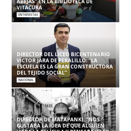
ABEJAS” EN LA BIBLIOTECA DE
VITACURA
ENTREVISTAS
DIRECTOR DEL LICEO BICENTENARIO
VÍCTOR JARA DE PERALILLO: “LA
ESCUELA ES LA GRAN CONSTRUCTORA
DEL TEJIDO SOCIAL”
NACIONAL
DIRECTOR DE MATAPANKI: “NOS
GUSTABA LA IDEA DE QUE ALGUIEN