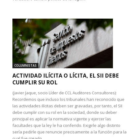
COLUMNISTAS
ACTIVIDAD ILÍCITA O LÍCITA, EL SII DEBE
CUMPLIR SU ROL
(Javier Jaque, socio Líder de CCL Auditores Consultores):
Recordemos que incluso los tribunales han reconocido que
las actividades ilícitas deben ser gravadas, por tanto, el SII
debe cumplir con su rol en la sociedad, donde su deber
principal es aplicar la normativa vigente y ejercer las
facultades que la ley le ha conferido. Exigirle algo distinto
sería pedirle que renuncie precisamente a la función para la
cual fue creado.