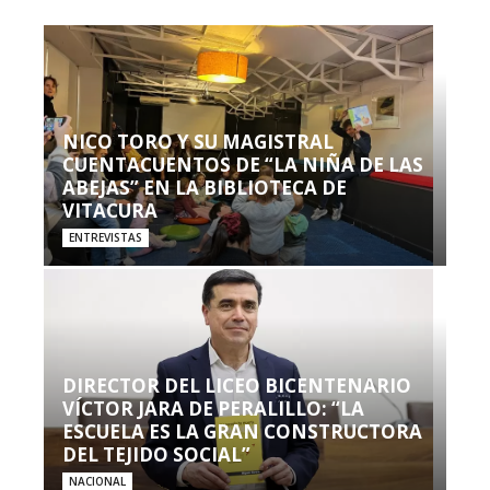
NICO TORO Y SU MAGISTRAL
CUENTACUENTOS DE “LA NIÑA DE LAS
ABEJAS” EN LA BIBLIOTECA DE
VITACURA
ENTREVISTAS
DIRECTOR DEL LICEO BICENTENARIO
VÍCTOR JARA DE PERALILLO: “LA
ESCUELA ES LA GRAN CONSTRUCTORA
DEL TEJIDO SOCIAL”
NACIONAL