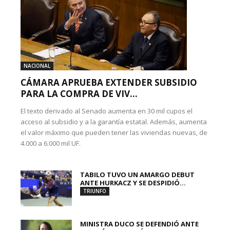
NACIONAL
CÁMARA APRUEBA EXTENDER SUBSIDIO
PARA LA COMPRA DE VIV...
El texto derivado al Senado aumenta en 30 mil cupos el
acceso al subsidio y a la garantía estatal. Además, aumenta
el valor máximo que pueden tener las viviendas nuevas, de
4.000 a 6.000 mil UF.
TABILO TUVO UN AMARGO DEBUT
ANTE HURKACZ Y SE DESPIDIÓ...
TRIUNFO
MINISTRA DUCO SE DEFENDIÓ ANTE