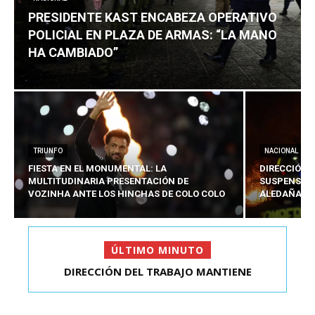
PRESIDENTE KAST ENCABEZA OPERATIVO
POLICIAL EN PLAZA DE ARMAS: “LA MANO
HA CAMBIADO”
TRIUNFO
NACIONAL
FIESTA EN EL MONUMENTAL: LA
DIRECCIÓN 
MULTITUDINARIA PRESENTACIÓN DE
SUSPENSIÓN
VOZINHA ANTE LOS HINCHAS DE COLO COLO
ALEDAÑAS A
ÚLTIMO MINUTO
PRESIDENTE KAST ENCABEZA OPERATIVO
POLICIAL EN PLAZA D...