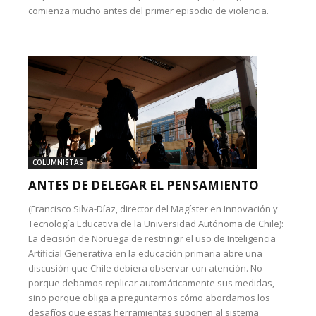
comienza mucho antes del primer episodio de violencia.
COLUMNISTAS
ANTES DE DELEGAR EL PENSAMIENTO
(Francisco Silva-Díaz, director del Magíster en Innovación y
Tecnología Educativa de la Universidad Autónoma de Chile):
La decisión de Noruega de restringir el uso de Inteligencia
Artificial Generativa en la educación primaria abre una
discusión que Chile debiera observar con atención. No
porque debamos replicar automáticamente sus medidas,
sino porque obliga a preguntarnos cómo abordamos los
desafíos que estas herramientas suponen al sistema