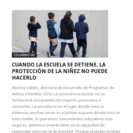
COLUMNISTAS
CUANDO LA ESCUELA SE DETIENE, LA
PROTECCIÓN DE LA NIÑEZ NO PUEDE
HACERLO
(Norma Valdés, directora de Desarrollo de Programas de
Aldeas Infantiles SOS): La convivencia escolar no se
fortalecerá únicamente con mejores protocolos o
sanciones. La escuela no es el lugar donde nace la
violencia; muchas veces es el primer espacio donde esta se
hace visible. Si queremos comunidades educativas más
seguras, debemos invertir tanto en la capacidad de
responder como en la de prevenir. Porque proteger la niñez