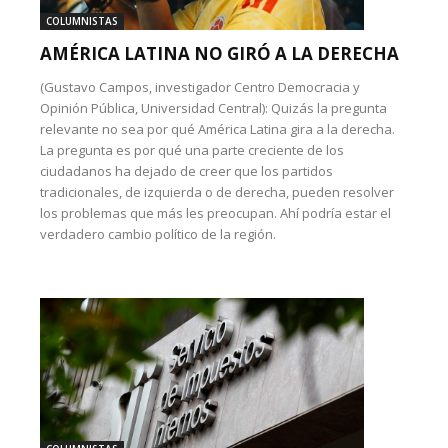
COLUMNISTAS
AMÉRICA LATINA NO GIRÓ A LA DERECHA
(Gustavo Campos, investigador Centro Democracia y
Opinión Pública, Universidad Central): Quizás la pregunta
relevante no sea por qué América Latina gira a la derecha.
La pregunta es por qué una parte creciente de los
ciudadanos ha dejado de creer que los partidos
tradicionales, de izquierda o de derecha, pueden resolver
los problemas que más les preocupan. Ahí podría estar el
verdadero cambio político de la región.