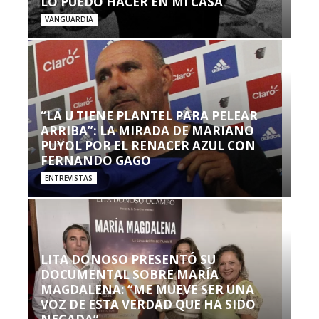
LO PUEDO HACER EN MI CASA’”
VANGUARDIA
“LA U TIENE PLANTEL PARA PELEAR
ARRIBA”: LA MIRADA DE MARIANO
PUYOL POR EL RENACER AZUL CON
FERNANDO GAGO
ENTREVISTAS
LITA DONOSO PRESENTÓ SU
DOCUMENTAL SOBRE MARÍA
MAGDALENA: “ME MUEVE SER UNA
VOZ DE ESTA VERDAD QUE HA SIDO