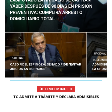
YÁBER DESPUÉS DE 90 DÍAS EN PRISIÓN
PREVENTIVA: CUMPLIRÁ ARRESTO
DOMICILIARIO TOTAL
NACIONAL
NACIONAL
TC ADMITE 
CASO FIDEL ESPINOZA: SENADO PIDE “EVITAR
ADMISIBLES
JUICIOS ANTICIPADOS”
LA OPOSICI
ÚLTIMO MINUTO
EXDIPUTADO LAVÍN SALIÓ DE CAPITÁN YÁBER
DESPUÉS DE 90 ...