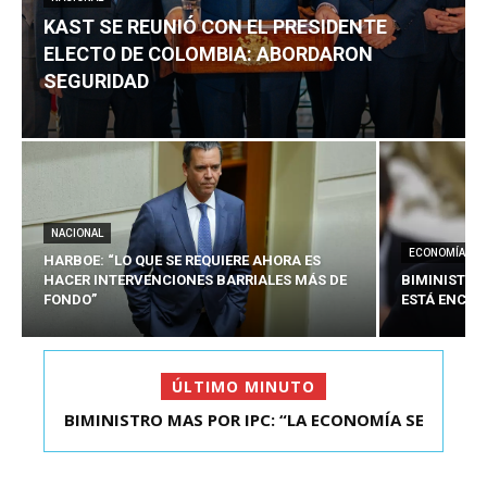
KAST SE REUNIÓ CON EL PRESIDENTE
ELECTO DE COLOMBIA: ABORDARON
SEGURIDAD
NACIONAL
ECONOMÍA
HARBOE: “LO QUE SE REQUIERE AHORA ES
HACER INTERVENCIONES BARRIALES MÁS DE
BIMINISTRO
FONDO”
ESTÁ ENCAU
ÚLTIMO MINUTO
BIMINISTRO MAS POR IPC: “LA ECONOMÍA SE
KAST SE REUNIÓ CON EL PRESIDENTE ELECTO DE
ESTÁ ENC...
COLOMBIA: A...