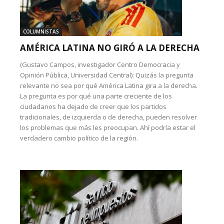
COLUMNISTAS
AMÉRICA LATINA NO GIRÓ A LA DERECHA
(Gustavo Campos, investigador Centro Democracia y
Opinión Pública, Universidad Central): Quizás la pregunta
relevante no sea por qué América Latina gira a la derecha.
La pregunta es por qué una parte creciente de los
ciudadanos ha dejado de creer que los partidos
tradicionales, de izquierda o de derecha, pueden resolver
los problemas que más les preocupan. Ahí podría estar el
verdadero cambio político de la región.