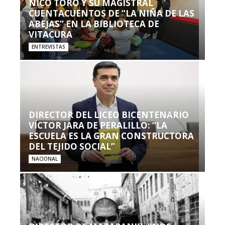
NICO TORO Y SU MAGISTRAL
CUENTACUENTOS DE “LA NIÑA DE LAS
ABEJAS” EN LA BIBLIOTECA DE
VITACURA
ENTREVISTAS
DIRECTOR DEL LICEO BICENTENARIO
VÍCTOR JARA DE PERALILLO: “LA
ESCUELA ES LA GRAN CONSTRUCTORA
DEL TEJIDO SOCIAL”
NACIONAL