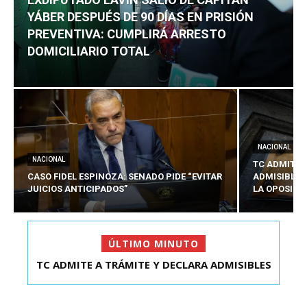
YÁBER DESPUÉS DE 90 DÍAS EN PRISIÓN
PREVENTIVA: CUMPLIRÁ ARRESTO
DOMICILIARIO TOTAL
NACIONAL
NACIONAL
TC ADMITE 
CASO FIDEL ESPINOZA: SENADO PIDE “EVITAR
ADMISIBLES
JUICIOS ANTICIPADOS”
LA OPOSICI
ÚLTIMO MINUTO
TC ADMITE A TRÁMITE Y DECLARA ADMISIBLES
EXDIPUTADO LAVÍN SALIÓ DE CAPITÁN YÁBER
LOS TRES REQU...
DESPUÉS DE 90 ...