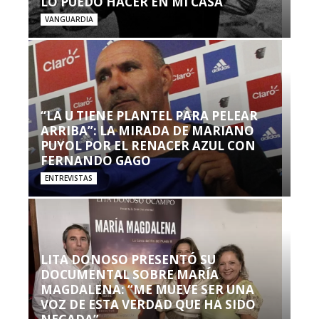
LO PUEDO HACER EN MI CASA’”
VANGUARDIA
“LA U TIENE PLANTEL PARA PELEAR
ARRIBA”: LA MIRADA DE MARIANO
PUYOL POR EL RENACER AZUL CON
FERNANDO GAGO
ENTREVISTAS
LITA DONOSO PRESENTÓ SU
DOCUMENTAL SOBRE MARÍA
MAGDALENA: “ME MUEVE SER UNA
VOZ DE ESTA VERDAD QUE HA SIDO