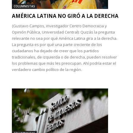
COLUMNISTAS
AMÉRICA LATINA NO GIRÓ A LA DERECHA
(Gustavo Campos, investigador Centro Democracia y
Opinión Pública, Universidad Central): Quizás la pregunta
relevante no sea por qué América Latina gira a la derecha.
La pregunta es por qué una parte creciente de los
ciudadanos ha dejado de creer que los partidos
tradicionales, de izquierda o de derecha, pueden resolver
los problemas que más les preocupan. Ahí podría estar el
verdadero cambio político de la región.