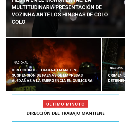
MULTITUDINARIA PRESENTACIÓN DE
VOZINHA ANTE LOS HINCHAS DE COLO
COLO
NACIONAL
NACIONAL
DIRECCIÓN DEL TRABAJO MANTIENE
SUSPENSIÓN DE FAENAS DE EMPRESAS
CRIMEN DE 
ALEDAÑAS A LA EMERGENCIA EN QUILICURA
DETIENEN A
ÚLTIMO MINUTO
CRIMEN DE ESTUDIANTE EN SAN BERNARDO:
DIRECCIÓN DEL TRABAJO MANTIENE
SUSPENSIÓN DE FAENAS DE...
DETIENEN AL PRES...