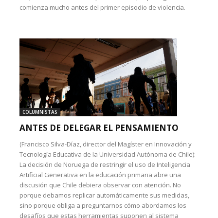
comienza mucho antes del primer episodio de violencia.
COLUMNISTAS
ANTES DE DELEGAR EL PENSAMIENTO
(Francisco Silva-Díaz, director del Magíster en Innovación y
Tecnología Educativa de la Universidad Autónoma de Chile):
La decisión de Noruega de restringir el uso de Inteligencia
Artificial Generativa en la educación primaria abre una
discusión que Chile debiera observar con atención. No
porque debamos replicar automáticamente sus medidas,
sino porque obliga a preguntarnos cómo abordamos los
desafíos que estas herramientas suponen al sistema