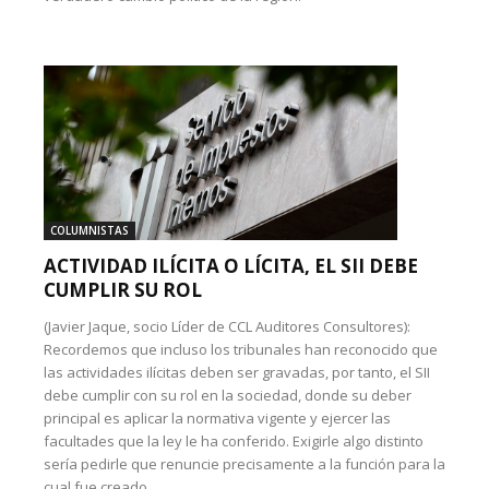
COLUMNISTAS
ACTIVIDAD ILÍCITA O LÍCITA, EL SII DEBE
CUMPLIR SU ROL
(Javier Jaque, socio Líder de CCL Auditores Consultores):
Recordemos que incluso los tribunales han reconocido que
las actividades ilícitas deben ser gravadas, por tanto, el SII
debe cumplir con su rol en la sociedad, donde su deber
principal es aplicar la normativa vigente y ejercer las
facultades que la ley le ha conferido. Exigirle algo distinto
sería pedirle que renuncie precisamente a la función para la
cual fue creado.