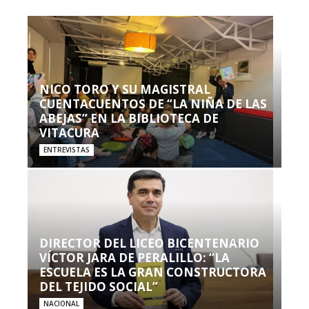
NICO TORO Y SU MAGISTRAL
CUENTACUENTOS DE “LA NIÑA DE LAS
ABEJAS” EN LA BIBLIOTECA DE
VITACURA
ENTREVISTAS
DIRECTOR DEL LICEO BICENTENARIO
VÍCTOR JARA DE PERALILLO: “LA
ESCUELA ES LA GRAN CONSTRUCTORA
DEL TEJIDO SOCIAL”
NACIONAL