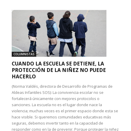
COLUMNISTAS
CUANDO LA ESCUELA SE DETIENE, LA
PROTECCIÓN DE LA NIÑEZ NO PUEDE
HACERLO
(Norma Valdés, directora de Desarrollo de Programas de
Aldeas Infantiles SOS): La convivencia escolar no se
fortalecerá únicamente con mejores protocolos o
sanciones. La escuela no es el lugar donde nace la
violencia; muchas veces es el primer espacio donde esta se
hace visible. Si queremos comunidades educativas más
seguras, debemos invertir tanto en la capacidad de
responder como en la de prevenir. Porque proteger la niñez