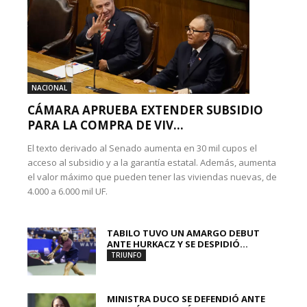
NACIONAL
CÁMARA APRUEBA EXTENDER SUBSIDIO
PARA LA COMPRA DE VIV...
El texto derivado al Senado aumenta en 30 mil cupos el
acceso al subsidio y a la garantía estatal. Además, aumenta
el valor máximo que pueden tener las viviendas nuevas, de
4.000 a 6.000 mil UF.
TABILO TUVO UN AMARGO DEBUT
ANTE HURKACZ Y SE DESPIDIÓ...
TRIUNFO
MINISTRA DUCO SE DEFENDIÓ ANTE