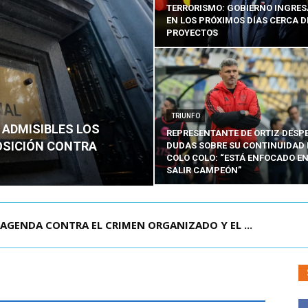
TERRORISMO: GOBIERNO INGRE
EN LOS PRÓXIMOS DÍAS CERCA D
PROYECTOS
TRIUNFO
 ADMISIBLES LOS
REPRESENTANTE DE ORTIZ DESP
OSICIÓN CONTRA
DUDAS SOBRE SU CONTINUIDAD 
COLO COLO: “ESTÁ ENFOCADO E
SALIR CAMPEÓN”
VEN CHILENO QUE MURIÓ TRAS SUFRIR ACCID...