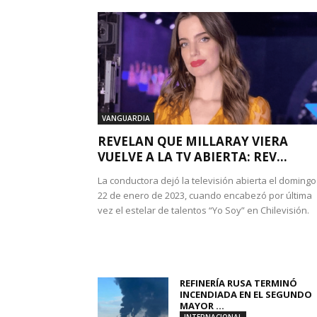
VANGUARDIA
REVELAN QUE MILLARAY VIERA
VUELVE A LA TV ABIERTA: REV...
La conductora dejó la televisión abierta el domingo
22 de enero de 2023, cuando encabezó por última
vez el estelar de talentos “Yo Soy” en Chilevisión.
REFINERÍA RUSA TERMINÓ
INCENDIADA EN EL SEGUNDO
MAYOR ...