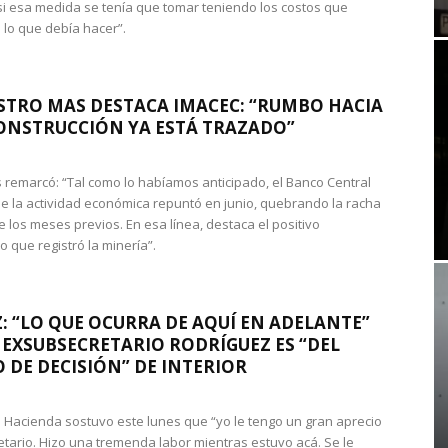
si esa medida se tenía que tomar teniendo los costos que
 lo que debía hacer”.
STRO MAS DESTACA IMACEC: “RUMBO HACIA
ONSTRUCCIÓN YA ESTÁ TRAZADO”
 remarcó: “Tal como lo habíamos anticipado, el Banco Central
e la actividad económica repuntó en junio, quebrando la racha
e los meses previos. En esa línea, destaca el positivo
que registró la minería”.
: “LO QUE OCURRA DE AQUÍ EN ADELANTE”
 EXSUBSECRETARIO RODRÍGUEZ ES “DEL
 DE DECISIÓN” DE INTERIOR
 de Hacienda sostuvo este lunes que “yo le tengo un gran aprecio
etario. Hizo una tremenda labor mientras estuvo acá. Se le