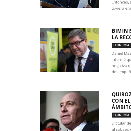
Entonces, 
tuviera era
BIMINI
LA REC
ECONOMÍA
Daniel Mas
informó qu
negativa d
desempeño 
QUIROZ
CON EL
ÁMBITO
ECONOMÍA
El titular
al subsecr