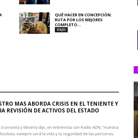
A
QUÉ HACER EN CONCEPCIÓN:
RUTA POR LOS MEJORES
COMPLETO...
VIAJES
STRO MAS ABORDA CRISIS EN EL TENIENTE Y
A REVISIÓN DE ACTIVOS DEL ESTADO
de Economía y Minería dijo, en entrevista con Radio ADN, “nuestra
absoluta, siempre será la vida y la seguridad de las personas.