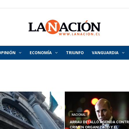
OPINIÓN
ECONOMÍA
TRIUNFO
VANGUARDIA
La
Nación
NACIONAL
ARRAU DETALLÓ AGENDA CONTR
CRIMEN ORGANIZADO Y EL