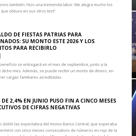
nos también. Hizo una tremenda labor. Me alegra mucho los
 que obtuvo en sus otros test”.
LDO DE FIESTAS PATRIAS PARA
NADOS: SU MONTO ESTE 2026 Y LOS
ITOS PARA RECIBIRLO
 beneficio se entregará en el mes de septiembre, junto a la
 dicho mes. Además, se puede recibir un monto de dinero, en
ner cargas familiares acreditadas.
 DE 2,4% EN JUNIO PUSO FIN A CINCO MESES
UTIVOS DE CIFRAS NEGATIVAS
do dobló las expectativa del mismo Banco Central, que esperaba
 terminó con cinco meses consecutivos de números en rojo de la