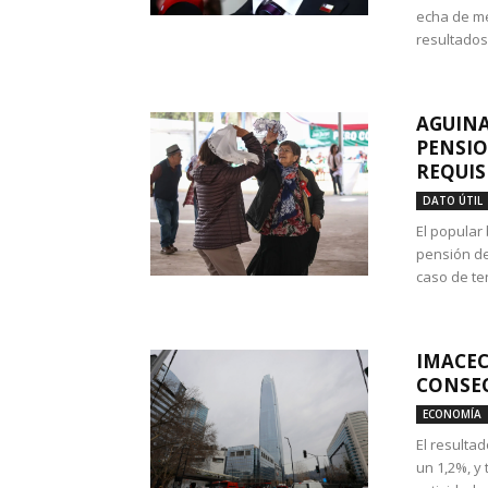
echa de me
resultados
AGUINA
PENSIO
REQUIS
DATO ÚTIL
El popular
pensión de
caso de te
IMACEC
CONSEC
ECONOMÍA
El resulta
un 1,2%, y