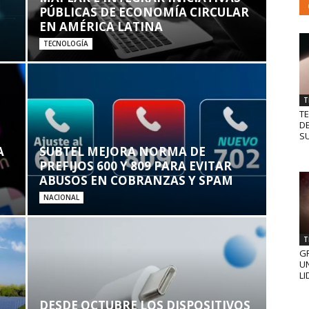
PÚBLICAS DE ECONOMÍA CIRCULAR
EN AMÉRICA LATINA
TECNOLOGÍA
T
T
D
SU
A
SUBTEL MEJORA NORMA DE
PREFIJOS 600 Y 809 PARA EVITAR
ABUSOS EN COBRANZAS Y SPAM
NACIONAL
T
GR
UN
LI
DESDE OCTUBRE LOS DISPOSITIVOS