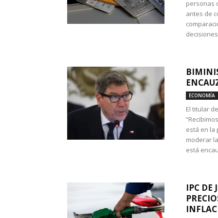
personas c
antes de co
comparació
decisione
BIMINI
ENCAUZ
ECONOMÍA
El titular 
“Recibimos
está en la
moderar la
está encau
IPC DE 
PRECIO
INFLAC