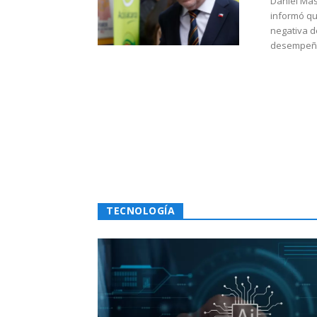
Daniel Mas
informó qu
negativa d
desempeño 
TECNOLOGÍA