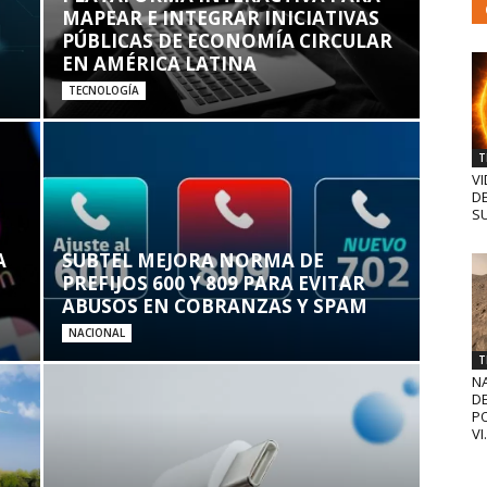
MAPEAR E INTEGRAR INICIATIVAS
PÚBLICAS DE ECONOMÍA CIRCULAR
EN AMÉRICA LATINA
TECNOLOGÍA
T
VI
D
SU
A
SUBTEL MEJORA NORMA DE
PREFIJOS 600 Y 809 PARA EVITAR
ABUSOS EN COBRANZAS Y SPAM
NACIONAL
T
N
D
PO
VI.