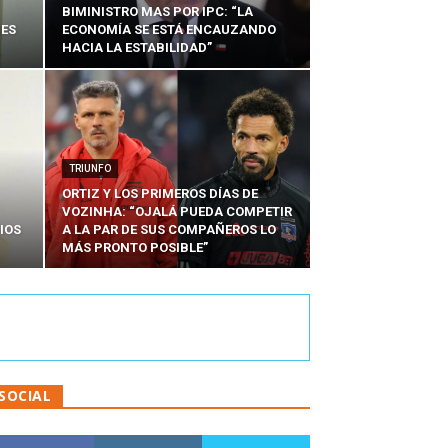
BIMINISTRO MAS POR IPC: “LA
NES
ECONOMÍA SE ESTÁ ENCAUZANDO
HACIA LA ESTABILIDAD”
TRIUNFO
ORTIZ Y LOS PRIMEROS DÍAS DE
VOZINHA: “OJALÁ PUEDA COMPETIR
IOS
A LA PAR DE SUS COMPAÑEROS LO
MÁS PRONTO POSIBLE”
SOCIAL