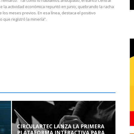
 remarcó: “Tal como lo habíamos anticipado, el Banco Central
e la actividad económica repuntó en junio, quebrando la racha
e los meses previos. En esa línea, destaca el positivo
que registró la minería”.
CIRCULARTEC LANZA LA PRIMERA
PLATAFORMA INTERACTIVA PARA