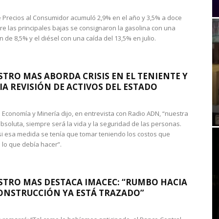
de Precios al Consumidor acumuló 2,9% en el año y 3,5% a doce
re las principales bajas se consignaron la gasolina con una
 de 8,5% y el diésel con una caída del 13,5% en julio.
STRO MAS ABORDA CRISIS EN EL TENIENTE Y
A REVISIÓN DE ACTIVOS DEL ESTADO
de Economía y Minería dijo, en entrevista con Radio ADN, “nuestra
absoluta, siempre será la vida y la seguridad de las personas.
si esa medida se tenía que tomar teniendo los costos que
 lo que debía hacer”.
STRO MAS DESTACA IMACEC: “RUMBO HACIA
ONSTRUCCIÓN YA ESTÁ TRAZADO”