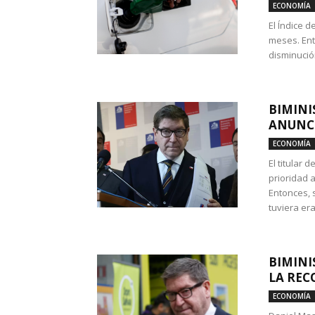
ECONOMÍA
El Índice 
meses. Ent
disminución
BIMINI
ANUNCI
ECONOMÍA
El titular 
prioridad 
Entonces, 
tuviera era
BIMINI
LA REC
ECONOMÍA