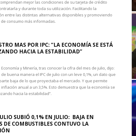
omprendan mejor las condiciones de su tarjeta de crédito
ntratarla y durante toda su utilización. Facilitando la
n entre las distintas alternativas disponibles y promoviendo
s de consumo más informadas.
STRO MAS POR IPC: “LA ECONOMÍA SE ESTÁ
ANDO HACIA LA ESTABILIDAD”
de Economía y Minería, tras conocer la cifra del mes de julio, dijo:
 de buena manera el IPC de julio con un leve 0,1%, un dato que
 parte baja de lo que proyectaba el mercado. Y que permite
 inflación anual a un 3,5%. Esto demuestra que la economía se
zando hacia la estabilidad”.
JULIO SUBIÓ 0,1% EN JULIO: BAJA EN
S DE COMBUSTIBLES CONTUVO LA
IÓN