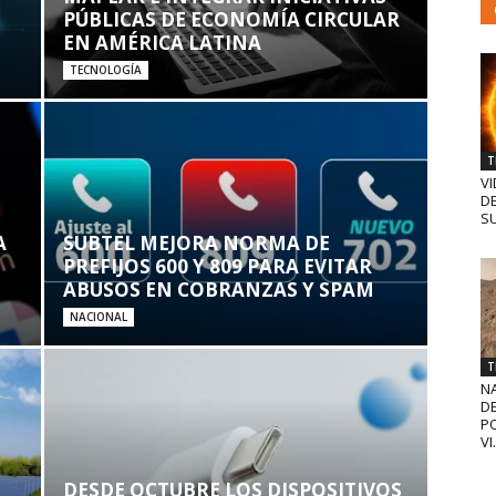
PÚBLICAS DE ECONOMÍA CIRCULAR
EN AMÉRICA LATINA
TECNOLOGÍA
T
VI
D
SU
A
SUBTEL MEJORA NORMA DE
PREFIJOS 600 Y 809 PARA EVITAR
ABUSOS EN COBRANZAS Y SPAM
NACIONAL
T
N
D
PO
VI.
DESDE OCTUBRE LOS DISPOSITIVOS