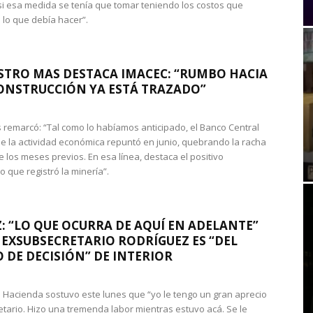
si esa medida se tenía que tomar teniendo los costos que
 lo que debía hacer”.
STRO MAS DESTACA IMACEC: “RUMBO HACIA
ONSTRUCCIÓN YA ESTÁ TRAZADO”
 remarcó: “Tal como lo habíamos anticipado, el Banco Central
e la actividad económica repuntó en junio, quebrando la racha
e los meses previos. En esa línea, destaca el positivo
que registró la minería”.
: “LO QUE OCURRA DE AQUÍ EN ADELANTE”
 EXSUBSECRETARIO RODRÍGUEZ ES “DEL
 DE DECISIÓN” DE INTERIOR
 de Hacienda sostuvo este lunes que “yo le tengo un gran aprecio
etario. Hizo una tremenda labor mientras estuvo acá. Se le