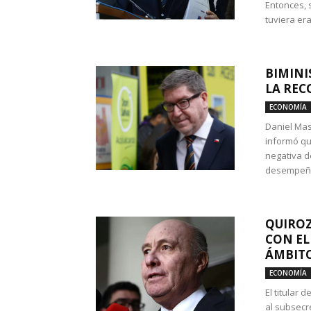
Entonces, 
tuviera era
BIMINI
LA REC
ECONOMÍA
Daniel Mas
informó qu
negativa d
desempeño 
QUIROZ
CON EL
ÁMBITO
ECONOMÍA
El titular
al subsecr