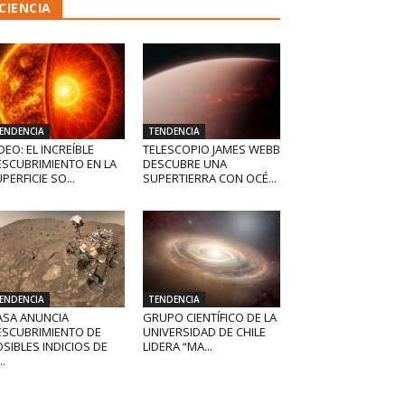
CIENCIA
ENDENCIA
TENDENCIA
DEO: EL INCREÍBLE
TELESCOPIO JAMES WEBB
ESCUBRIMIENTO EN LA
DESCUBRE UNA
PERFICIE SO...
SUPERTIERRA CON OCÉ...
ENDENCIA
TENDENCIA
ASA ANUNCIA
GRUPO CIENTÍFICO DE LA
ESCUBRIMIENTO DE
UNIVERSIDAD DE CHILE
SIBLES INDICIOS DE
LIDERA “MA...
..