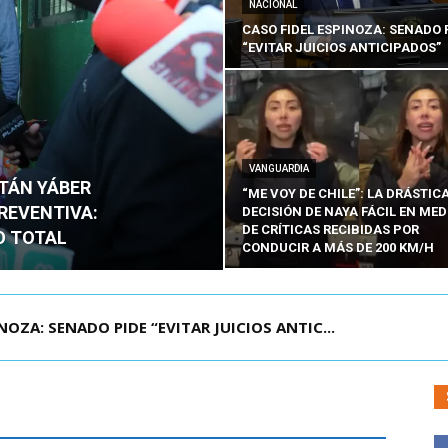
NACIONAL
CASO FIDEL ESPINOZA: SENADO 
“EVITAR JUICIOS ANTICIPADOS”
VANGUARDIA
ITÁN YÁBER
“ME VOY DE CHILE”: LA DRÁSTIC
PREVENTIVA:
DECISIÓN DE NAYA FÁCIL EN MED
DE CRÍTICAS RECIBIDAS POR
O TOTAL
CONDUCIR A MÁS DE 200 KM/H
ÁMITE Y DECLARA ADMISIBLES LOS TRES REQU...