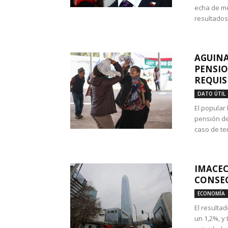
echa de me
resultados
AGUINA
PENSIO
REQUIS
DATO ÚTIL
El popular
pensión de
caso de te
IMACEC
CONSEC
ECONOMÍA
El resulta
un 1,2%, y