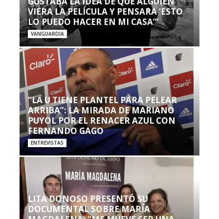
GUSTABA LA IDEA DE QUE ALGUIEN
VIERA LA PELÍCULA Y PENSARA ‘ESTO
LO PUEDO HACER EN MI CASA’”
VANGUARDIA
“LA U TIENE PLANTEL PARA PELEAR
ARRIBA”: LA MIRADA DE MARIANO
PUYOL POR EL RENACER AZUL CON
FERNANDO GAGO
ENTREVISTAS
LITA DONOSO PRESENTÓ SU
DOCUMENTAL SOBRE MARÍA