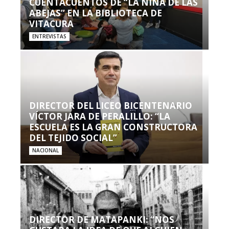
CUENTACUENTOS DE “LA NIÑA DE LAS
ABEJAS” EN LA BIBLIOTECA DE
VITACURA
ENTREVISTAS
DIRECTOR DEL LICEO BICENTENARIO
VÍCTOR JARA DE PERALILLO: “LA
ESCUELA ES LA GRAN CONSTRUCTORA
DEL TEJIDO SOCIAL”
NACIONAL
DIRECTOR DE MATAPANKI: “NOS