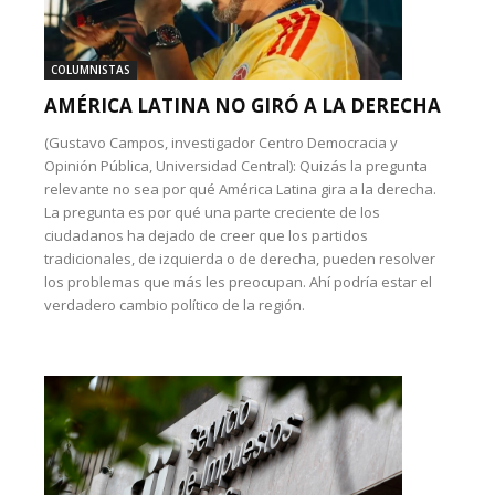
COLUMNISTAS
AMÉRICA LATINA NO GIRÓ A LA DERECHA
(Gustavo Campos, investigador Centro Democracia y
Opinión Pública, Universidad Central): Quizás la pregunta
relevante no sea por qué América Latina gira a la derecha.
La pregunta es por qué una parte creciente de los
ciudadanos ha dejado de creer que los partidos
tradicionales, de izquierda o de derecha, pueden resolver
los problemas que más les preocupan. Ahí podría estar el
verdadero cambio político de la región.