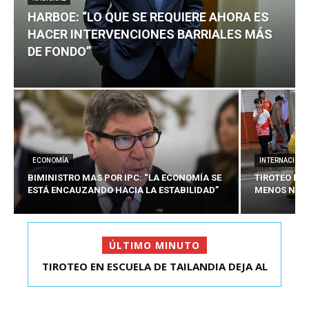
HARBOE: “LO QUE SE REQUIERE AHORA ES
HACER INTERVENCIONES BARRIALES MÁS
DE FONDO”
ECONOMÍA
INTERNACIONA
BIMINISTRO MAS POR IPC: “LA ECONOMÍA SE
TIROTEO EN 
ESTÁ ENCAUZANDO HACIA LA ESTABILIDAD”
MENOS NUEV
ÚLTIMO MINUTO
TIROTEO EN ESCUELA DE TAILANDIA DEJA AL
HARBOE: “LO QUE SE REQUIERE AHORA ES HACER
MENOS NUEVE MU...
INTER...