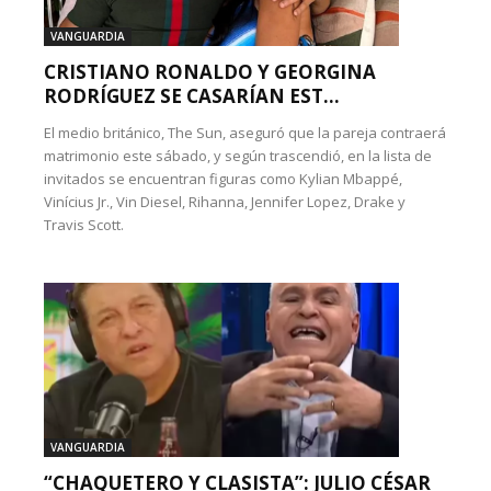
VANGUARDIA
CRISTIANO RONALDO Y GEORGINA
RODRÍGUEZ SE CASARÍAN EST...
El medio británico, The Sun, aseguró que la pareja contraerá
matrimonio este sábado, y según trascendió, en la lista de
invitados se encuentran figuras como Kylian Mbappé,
Vinícius Jr., Vin Diesel, Rihanna, Jennifer Lopez, Drake y
Travis Scott.
VANGUARDIA
“CHAQUETERO Y CLASISTA”: JULIO CÉSAR