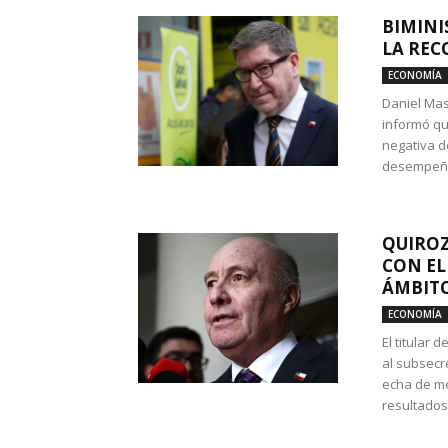
BIMINI
LA REC
ECONOMÍA
Daniel Mas
informó qu
negativa d
desempeño 
QUIROZ
CON EL
ÁMBITO
ECONOMÍA
El titular
al subsecr
echa de me
resultados