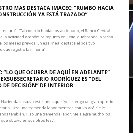
STRO MAS DESTACA IMACEC: “RUMBO HACIA
ONSTRUCCIÓN YA ESTÁ TRAZADO”
 remarcó: “Tal como lo habíamos anticipado, el Banco Central
e la actividad económica repuntó en junio, quebrando la racha
e los meses previos. En esa línea, destaca el positivo
que registró la minería”.
: “LO QUE OCURRA DE AQUÍ EN ADELANTE”
 EXSUBSECRETARIO RODRÍGUEZ ES “DEL
 DE DECISIÓN” DE INTERIOR
 de Hacienda sostuvo este lunes que “yo le tengo un gran aprecio
etario. Hizo una tremenda labor mientras estuvo acá. Se le
nos también. Hizo una tremenda labor. Me alegra mucho los
 que obtuvo en sus otros test”.