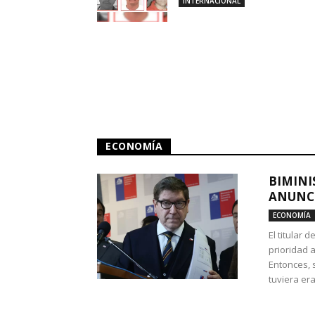
INTERNACIONAL
ECONOMÍA
BIMINI
ANUNCI
ECONOMÍA
El titular 
prioridad 
Entonces, 
tuviera era