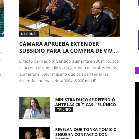
NACIONAL
CÁMARA APRUEBA EXTENDER
.
SUBSIDIO PARA LA COMPRA DE VIV...
r
El texto derivado al Senado aumenta en 30 mil cupos
el acceso al subsidio y a la garantía estatal. Además,
o
aumenta el valor máximo que pueden tener las
viviendas nuevas, de 4.000 a 6.000 mil UF.
MINISTRA DUCO SE DEFENDIÓ
ANTE LAS CRÍTICAS: “EL ÚNICO...
TRIUNFO
REVELAN QUE TONKA TOMICIC
SIGUE EN CONTACTO CON