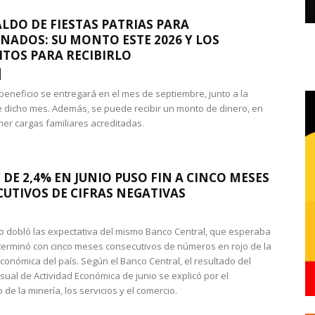
LDO DE FIESTAS PATRIAS PARA
NADOS: SU MONTO ESTE 2026 Y LOS
ITOS PARA RECIBIRLO
 beneficio se entregará en el mes de septiembre, junto a la
 dicho mes. Además, se puede recibir un monto de dinero, en
ner cargas familiares acreditadas.
 DE 2,4% EN JUNIO PUSO FIN A CINCO MESES
UTIVOS DE CIFRAS NEGATIVAS
do dobló las expectativa del mismo Banco Central, que esperaba
 terminó con cinco meses consecutivos de números en rojo de la
económica del país. Según el Banco Central, el resultado del
sual de Actividad Económica de junio se explicó por el
 de la minería, los servicios y el comercio.