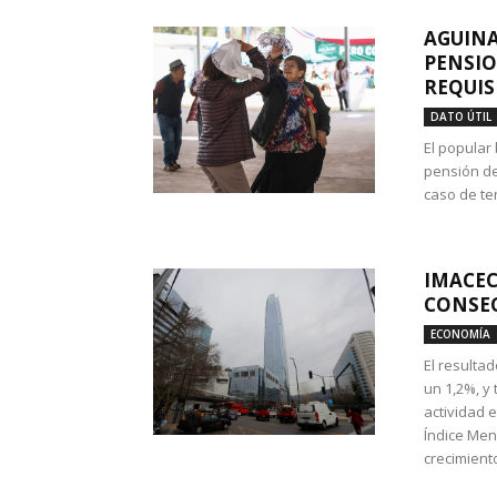
AGUINA
PENSIO
REQUIS
DATO ÚTIL
El popular
pensión de
caso de te
IMACEC
CONSEC
ECONOMÍA
El resulta
un 1,2%, y
actividad 
Índice Men
crecimiento