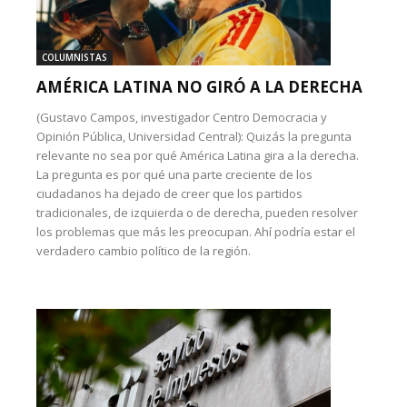
COLUMNISTAS
AMÉRICA LATINA NO GIRÓ A LA DERECHA
(Gustavo Campos, investigador Centro Democracia y
Opinión Pública, Universidad Central): Quizás la pregunta
relevante no sea por qué América Latina gira a la derecha.
La pregunta es por qué una parte creciente de los
ciudadanos ha dejado de creer que los partidos
tradicionales, de izquierda o de derecha, pueden resolver
los problemas que más les preocupan. Ahí podría estar el
verdadero cambio político de la región.