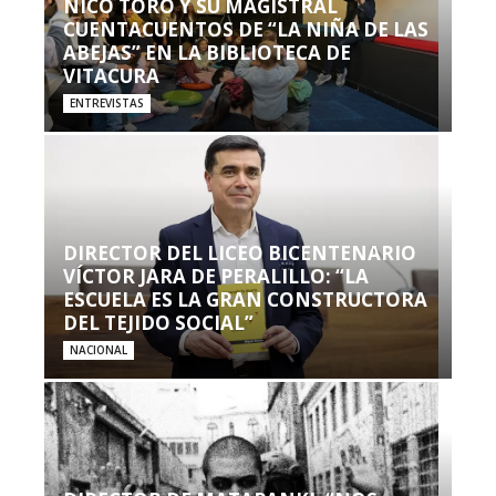
NICO TORO Y SU MAGISTRAL
CUENTACUENTOS DE “LA NIÑA DE LAS
ABEJAS” EN LA BIBLIOTECA DE
VITACURA
ENTREVISTAS
DIRECTOR DEL LICEO BICENTENARIO
VÍCTOR JARA DE PERALILLO: “LA
ESCUELA ES LA GRAN CONSTRUCTORA
DEL TEJIDO SOCIAL”
NACIONAL