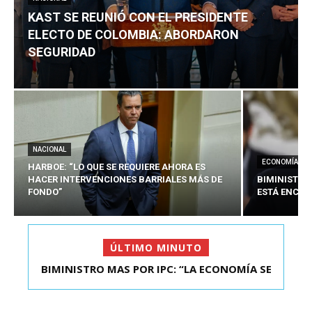
KAST SE REUNIÓ CON EL PRESIDENTE
ELECTO DE COLOMBIA: ABORDARON
SEGURIDAD
NACIONAL
ECONOMÍA
HARBOE: “LO QUE SE REQUIERE AHORA ES
HACER INTERVENCIONES BARRIALES MÁS DE
BIMINISTRO
FONDO”
ESTÁ ENCAU
ÚLTIMO MINUTO
BIMINISTRO MAS POR IPC: “LA ECONOMÍA SE
KAST SE REUNIÓ CON EL PRESIDENTE ELECTO DE
ESTÁ ENC...
COLOMBIA: A...