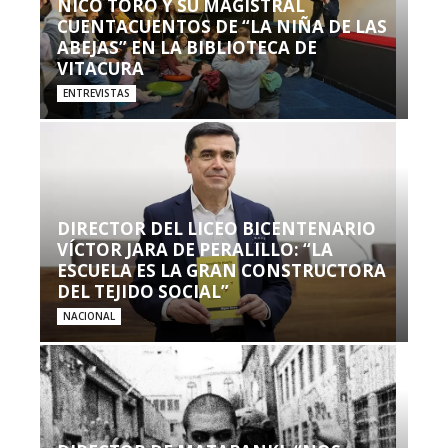
NICO TORO Y SU MAGISTRAL
CUENTACUENTOS DE “LA NIÑA DE LAS
ABEJAS” EN LA BIBLIOTECA DE
VITACURA
ENTREVISTAS
DIRECTOR DEL LICEO BICENTENARIO
VÍCTOR JARA DE PERALILLO: “LA
ESCUELA ES LA GRAN CONSTRUCTORA
DEL TEJIDO SOCIAL”
NACIONAL