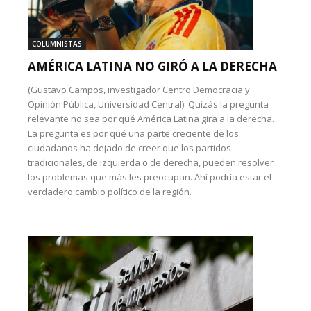
COLUMNISTAS
AMÉRICA LATINA NO GIRÓ A LA DERECHA
(Gustavo Campos, investigador Centro Democracia y
Opinión Pública, Universidad Central): Quizás la pregunta
relevante no sea por qué América Latina gira a la derecha.
La pregunta es por qué una parte creciente de los
ciudadanos ha dejado de creer que los partidos
tradicionales, de izquierda o de derecha, pueden resolver
los problemas que más les preocupan. Ahí podría estar el
verdadero cambio político de la región.