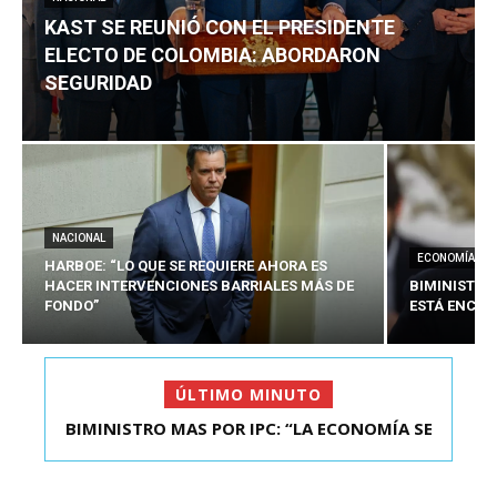
KAST SE REUNIÓ CON EL PRESIDENTE
ELECTO DE COLOMBIA: ABORDARON
SEGURIDAD
NACIONAL
ECONOMÍA
HARBOE: “LO QUE SE REQUIERE AHORA ES
HACER INTERVENCIONES BARRIALES MÁS DE
BIMINISTRO
FONDO”
ESTÁ ENCAU
ÚLTIMO MINUTO
BIMINISTRO MAS POR IPC: “LA ECONOMÍA SE
KAST SE REUNIÓ CON EL PRESIDENTE ELECTO DE
ESTÁ ENC...
COLOMBIA: A...