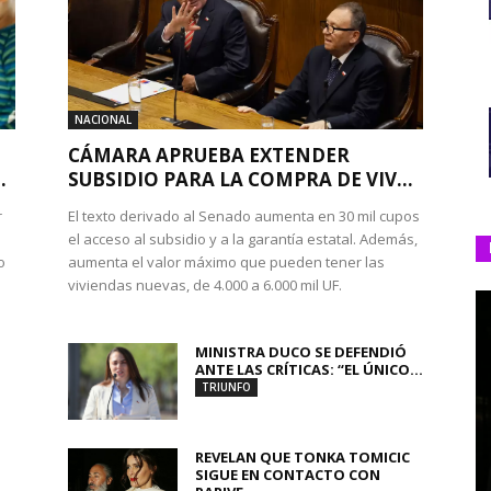
NACIONAL
CÁMARA APRUEBA EXTENDER
.
SUBSIDIO PARA LA COMPRA DE VIV...
r
El texto derivado al Senado aumenta en 30 mil cupos
el acceso al subsidio y a la garantía estatal. Además,
o
aumenta el valor máximo que pueden tener las
viviendas nuevas, de 4.000 a 6.000 mil UF.
MINISTRA DUCO SE DEFENDIÓ
ANTE LAS CRÍTICAS: “EL ÚNICO...
TRIUNFO
REVELAN QUE TONKA TOMICIC
SIGUE EN CONTACTO CON