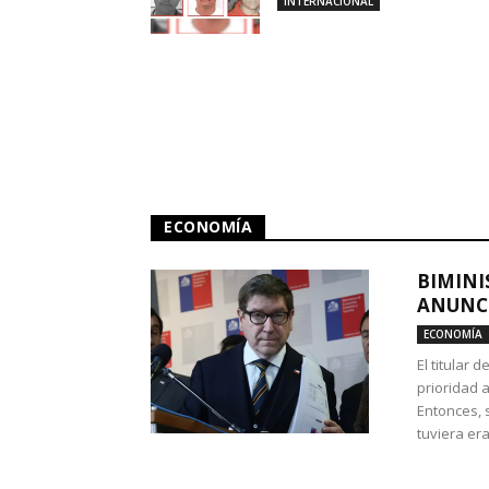
INTERNACIONAL
ECONOMÍA
BIMINI
ANUNCI
ECONOMÍA
El titular 
prioridad 
Entonces, 
tuviera era