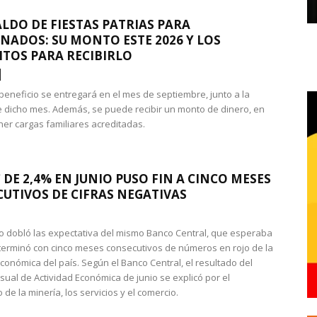
LDO DE FIESTAS PATRIAS PARA
NADOS: SU MONTO ESTE 2026 Y LOS
ITOS PARA RECIBIRLO
 beneficio se entregará en el mes de septiembre, junto a la
 dicho mes. Además, se puede recibir un monto de dinero, en
ner cargas familiares acreditadas.
 DE 2,4% EN JUNIO PUSO FIN A CINCO MESES
UTIVOS DE CIFRAS NEGATIVAS
do dobló las expectativa del mismo Banco Central, que esperaba
 terminó con cinco meses consecutivos de números en rojo de la
económica del país. Según el Banco Central, el resultado del
sual de Actividad Económica de junio se explicó por el
 de la minería, los servicios y el comercio.