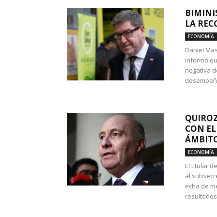
BIMINI
LA REC
ECONOMÍA
Daniel Mas
informó qu
negativa d
desempeño 
QUIROZ
CON EL
ÁMBITO
ECONOMÍA
El titular
al subsecr
echa de me
resultados