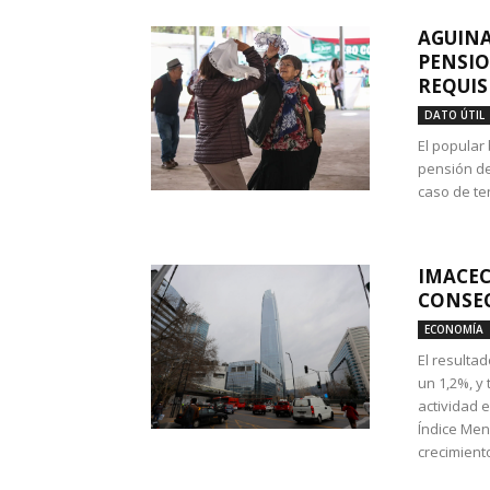
AGUINA
PENSIO
REQUIS
DATO ÚTIL
El popular
pensión de
caso de te
IMACEC
CONSEC
ECONOMÍA
El resulta
un 1,2%, y
actividad 
Índice Men
crecimiento