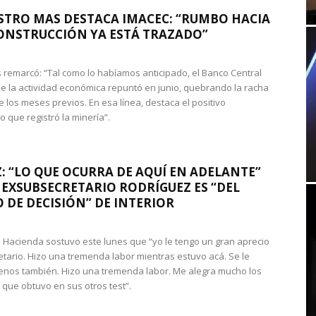
STRO MAS DESTACA IMACEC: “RUMBO HACIA
ONSTRUCCIÓN YA ESTÁ TRAZADO”
 remarcó: “Tal como lo habíamos anticipado, el Banco Central
e la actividad económica repuntó en junio, quebrando la racha
e los meses previos. En esa línea, destaca el positivo
que registró la minería”.
: “LO QUE OCURRA DE AQUÍ EN ADELANTE”
 EXSUBSECRETARIO RODRÍGUEZ ES “DEL
 DE DECISIÓN” DE INTERIOR
 de Hacienda sostuvo este lunes que “yo le tengo un gran aprecio
etario. Hizo una tremenda labor mientras estuvo acá. Se le
nos también. Hizo una tremenda labor. Me alegra mucho los
 que obtuvo en sus otros test”.