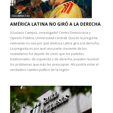
COLUMNISTAS
AMÉRICA LATINA NO GIRÓ A LA DERECHA
(Gustavo Campos, investigador Centro Democracia y
Opinión Pública, Universidad Central): Quizás la pregunta
relevante no sea por qué América Latina gira a la derecha.
La pregunta es por qué una parte creciente de los
ciudadanos ha dejado de creer que los partidos
tradicionales, de izquierda o de derecha, pueden resolver
los problemas que más les preocupan. Ahí podría estar el
verdadero cambio político de la región.