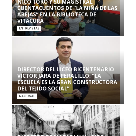
NICO TORO Y SU MAGISTRAL
CUENTACUENTOS DE “LA NIÑA DE LAS
ABEJAS” EN LA BIBLIOTECA DE
VITACURA
ENTREVISTAS
DIRECTOR DEL LICEO BICENTENARIO
VÍCTOR JARA DE PERALILLO: “LA
ESCUELA ES LA GRAN CONSTRUCTORA
DEL TEJIDO SOCIAL”
NACIONAL