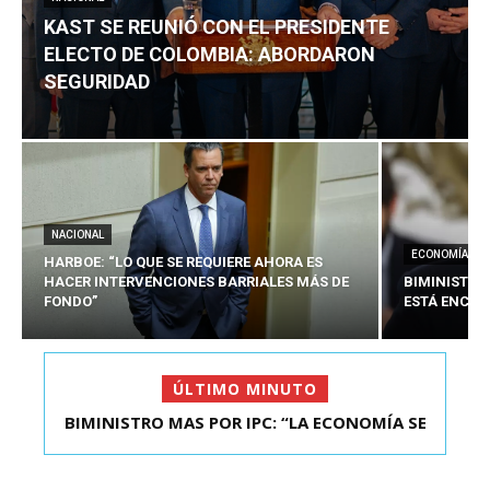
KAST SE REUNIÓ CON EL PRESIDENTE
ELECTO DE COLOMBIA: ABORDARON
SEGURIDAD
NACIONAL
ECONOMÍA
HARBOE: “LO QUE SE REQUIERE AHORA ES
HACER INTERVENCIONES BARRIALES MÁS DE
BIMINISTRO
FONDO”
ESTÁ ENCAU
ÚLTIMO MINUTO
BIMINISTRO MAS POR IPC: “LA ECONOMÍA SE
KAST SE REUNIÓ CON EL PRESIDENTE ELECTO DE
ESTÁ ENC...
COLOMBIA: A...