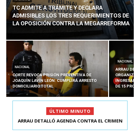
TC ADMITE A TRÁMITE Y DECLARA
ADMISIBLES LOS TRES REQUERIMIENTOS DE
LA OPOSICIÓN CONTRA LA MEGARREFORMA
NACIONAL
NACIONAL
ARRAU DETA
CORTE REVOCA PRISIÓN PREVENTIVA DE
ORGANIZADO
JOAQUÍN LAVÍN LEÓN: CUMPLIRÁ ARRESTO
INGRESARÁ 
DOMICILIARIO TOTAL
DE 15 PROY
ÚLTIMO MINUTO
ARRAU DETALLÓ AGENDA CONTRA EL CRIMEN
TC ADMITE A TRÁMITE Y DECLARA ADMISIBLES
ORGANIZADO Y EL ...
LOS TRES REQU...