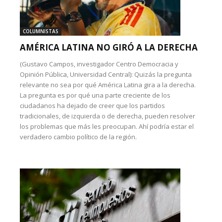
COLUMNISTAS
AMÉRICA LATINA NO GIRÓ A LA DERECHA
(Gustavo Campos, investigador Centro Democracia y
Opinión Pública, Universidad Central): Quizás la pregunta
relevante no sea por qué América Latina gira a la derecha.
La pregunta es por qué una parte creciente de los
ciudadanos ha dejado de creer que los partidos
tradicionales, de izquierda o de derecha, pueden resolver
los problemas que más les preocupan. Ahí podría estar el
verdadero cambio político de la región.