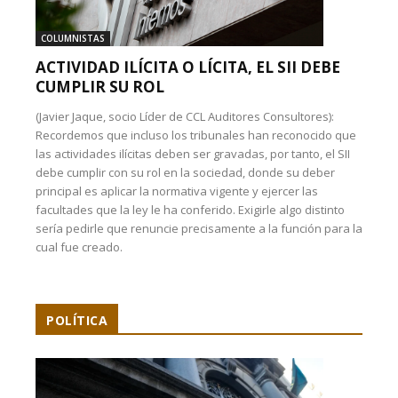
COLUMNISTAS
ACTIVIDAD ILÍCITA O LÍCITA, EL SII DEBE
CUMPLIR SU ROL
(Javier Jaque, socio Líder de CCL Auditores Consultores):
Recordemos que incluso los tribunales han reconocido que
las actividades ilícitas deben ser gravadas, por tanto, el SII
debe cumplir con su rol en la sociedad, donde su deber
principal es aplicar la normativa vigente y ejercer las
facultades que la ley le ha conferido. Exigirle algo distinto
sería pedirle que renuncie precisamente a la función para la
cual fue creado.
POLÍTICA