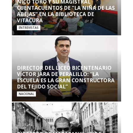
NICO TORO Y SU MAGISTRAL
CUENTACUENTOS DE “LA NIÑA DE LAS
ABEJAS” EN LA BIBLIOTECA DE
VITACURA
ENTREVISTAS
DIRECTOR DEL LICEO BICENTENARIO
VÍCTOR JARA DE PERALILLO: “LA
ESCUELA ES LA GRAN CONSTRUCTORA
DEL TEJIDO SOCIAL”
NACIONAL