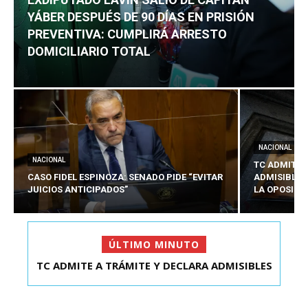
YÁBER DESPUÉS DE 90 DÍAS EN PRISIÓN
PREVENTIVA: CUMPLIRÁ ARRESTO
DOMICILIARIO TOTAL
NACIONAL
NACIONAL
TC ADMITE 
CASO FIDEL ESPINOZA: SENADO PIDE “EVITAR
ADMISIBLES
JUICIOS ANTICIPADOS”
LA OPOSICI
ÚLTIMO MINUTO
TC ADMITE A TRÁMITE Y DECLARA ADMISIBLES
EXDIPUTADO LAVÍN SALIÓ DE CAPITÁN YÁBER
LOS TRES REQU...
DESPUÉS DE 90 ...