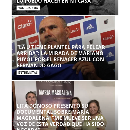
LO PUEDO HACER EN MI CASA’”
VANGUARDIA
“LA U TIENE PLANTEL PARA PELEAR
ARRIBA”: LA MIRADA DE MARIANO
PUYOL POR EL RENACER AZUL CON
FERNANDO GAGO
ENTREVISTAS
LITA DONOSO PRESENTÓ SU
DOCUMENTAL SOBRE MARÍA
MAGDALENA: “ME MUEVE SER UNA
VOZ DE ESTA VERDAD QUE HA SIDO