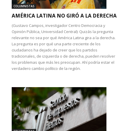
COLUMNISTAS
AMÉRICA LATINA NO GIRÓ A LA DERECHA
(Gustavo Campos, investigador Centro Democracia y
Opinión Pública, Universidad Central): Quizás la pregunta
relevante no sea por qué América Latina gira a la derecha.
La pregunta es por qué una parte creciente de los
ciudadanos ha dejado de creer que los partidos
tradicionales, de izquierda o de derecha, pueden resolver
los problemas que más les preocupan. Ahí podría estar el
verdadero cambio político de la región.