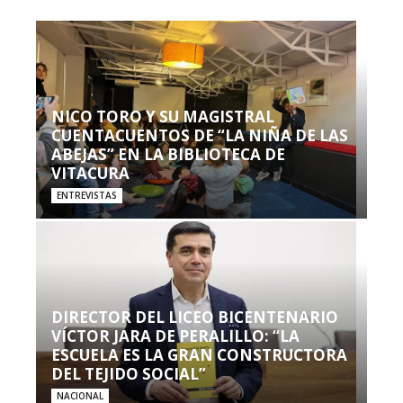
NICO TORO Y SU MAGISTRAL
CUENTACUENTOS DE “LA NIÑA DE LAS
ABEJAS” EN LA BIBLIOTECA DE
VITACURA
ENTREVISTAS
DIRECTOR DEL LICEO BICENTENARIO
VÍCTOR JARA DE PERALILLO: “LA
ESCUELA ES LA GRAN CONSTRUCTORA
DEL TEJIDO SOCIAL”
NACIONAL