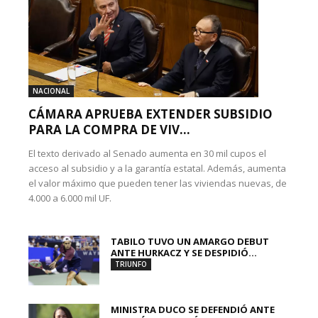
NACIONAL
CÁMARA APRUEBA EXTENDER SUBSIDIO
PARA LA COMPRA DE VIV...
El texto derivado al Senado aumenta en 30 mil cupos el
acceso al subsidio y a la garantía estatal. Además, aumenta
el valor máximo que pueden tener las viviendas nuevas, de
4.000 a 6.000 mil UF.
TABILO TUVO UN AMARGO DEBUT
ANTE HURKACZ Y SE DESPIDIÓ...
TRIUNFO
MINISTRA DUCO SE DEFENDIÓ ANTE