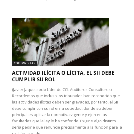
COLUMNISTAS
ACTIVIDAD ILÍCITA O LÍCITA, EL SII DEBE
CUMPLIR SU ROL
(Javier Jaque, socio Líder de CCL Auditores Consultores):
Recordemos que incluso los tribunales han reconocido que
las actividades ilícitas deben ser gravadas, por tanto, el SII
debe cumplir con su rol en la sociedad, donde su deber
principal es aplicar la normativa vigente y ejercer las
facultades que la ley le ha conferido. Exigirle algo distinto
sería pedirle que renuncie precisamente a la función para la
cual fue creado.