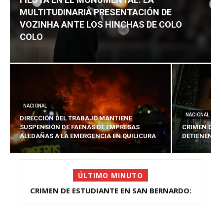
MULTITUDINARIA PRESENTACIÓN DE
VOZINHA ANTE LOS HINCHAS DE COLO
COLO
NACIONAL
NACIONAL
DIRECCIÓN DEL TRABAJO MANTIENE
SUSPENSIÓN DE FAENAS DE EMPRESAS
CRIMEN DE 
ALEDAÑAS A LA EMERGENCIA EN QUILICURA
DETIENEN A
ÚLTIMO MINUTO
CRIMEN DE ESTUDIANTE EN SAN BERNARDO:
DETIENEN AL PRES...