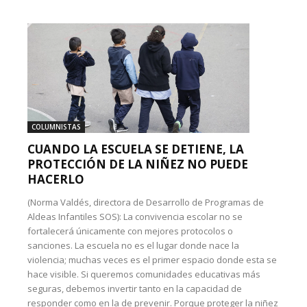
COLUMNISTAS
CUANDO LA ESCUELA SE DETIENE, LA
PROTECCIÓN DE LA NIÑEZ NO PUEDE
HACERLO
(Norma Valdés, directora de Desarrollo de Programas de
Aldeas Infantiles SOS): La convivencia escolar no se
fortalecerá únicamente con mejores protocolos o
sanciones. La escuela no es el lugar donde nace la
violencia; muchas veces es el primer espacio donde esta se
hace visible. Si queremos comunidades educativas más
seguras, debemos invertir tanto en la capacidad de
responder como en la de prevenir. Porque proteger la niñez