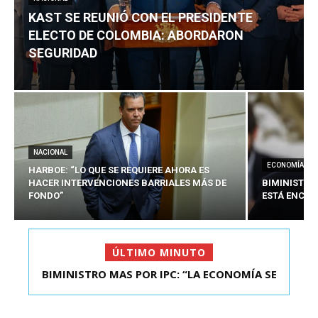
KAST SE REUNIÓ CON EL PRESIDENTE
ELECTO DE COLOMBIA: ABORDARON
SEGURIDAD
NACIONAL
ECONOMÍA
HARBOE: “LO QUE SE REQUIERE AHORA ES
HACER INTERVENCIONES BARRIALES MÁS DE
BIMINISTRO
FONDO”
ESTÁ ENCAU
ÚLTIMO MINUTO
BIMINISTRO MAS POR IPC: “LA ECONOMÍA SE
KAST SE REUNIÓ CON EL PRESIDENTE ELECTO DE
ESTÁ ENC...
COLOMBIA: A...