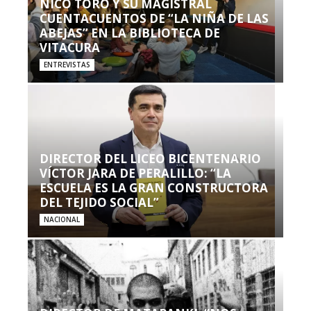
NICO TORO Y SU MAGISTRAL
CUENTACUENTOS DE “LA NIÑA DE LAS
ABEJAS” EN LA BIBLIOTECA DE
VITACURA
ENTREVISTAS
DIRECTOR DEL LICEO BICENTENARIO
VÍCTOR JARA DE PERALILLO: “LA
ESCUELA ES LA GRAN CONSTRUCTORA
DEL TEJIDO SOCIAL”
NACIONAL