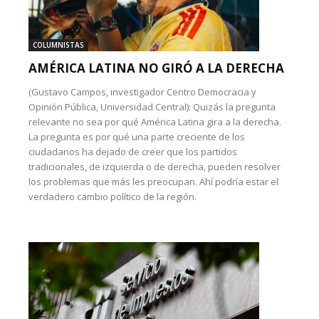
COLUMNISTAS
AMÉRICA LATINA NO GIRÓ A LA DERECHA
(Gustavo Campos, investigador Centro Democracia y
Opinión Pública, Universidad Central): Quizás la pregunta
relevante no sea por qué América Latina gira a la derecha.
La pregunta es por qué una parte creciente de los
ciudadanos ha dejado de creer que los partidos
tradicionales, de izquierda o de derecha, pueden resolver
los problemas que más les preocupan. Ahí podría estar el
verdadero cambio político de la región.