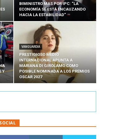
BIMINISTRO MAS POR IPC: “LA
NES
ECONOMÍA SE ESTÁ ENCAUZANDO
HACIA LA ESTABILIDAD”
VANGUARDIA
PRESTIGIOSO MEDIO
INTERNACIONAL APUNTA A
DIA
MARIANA DI GIROLAMO COMO
 Y
POSIBLE NOMINADA A LOS PREMIOS
OSCAR 2027
SOCIAL