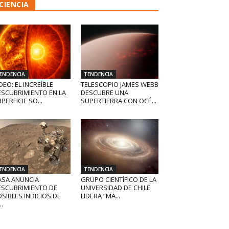
CIENCIA
ENDENCIA
TENDENCIA
DEO: EL INCREÍBLE
TELESCOPIO JAMES WEBB
ESCUBRIMIENTO EN LA
DESCUBRE UNA
PERFICIE SO...
SUPERTIERRA CON OCÉ...
ENDENCIA
TENDENCIA
ASA ANUNCIA
GRUPO CIENTÍFICO DE LA
ESCUBRIMIENTO DE
UNIVERSIDAD DE CHILE
SIBLES INDICIOS DE
LIDERA “MA...
..