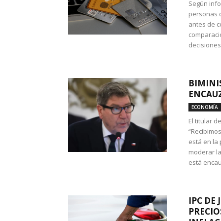
Según info
personas c
antes de co
comparació
decisione
BIMINI
ENCAUZ
ECONOMÍA
El titular 
“Recibimos
está en la
moderar la
está encau
IPC DE 
PRECIO