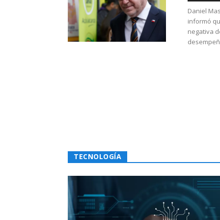
Daniel Mas
informó qu
negativa d
desempeño 
TECNOLOGÍA