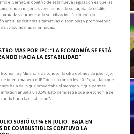
rmó el Sernac, el objetivo de esta nueva regulación es que las
omprendan mejor las condiciones de su tarjeta de crédito
ntratarla y durante toda su utilización. Facilitando la
n entre las distintas alternativas disponibles y promoviendo
s de consumo más informadas.
STRO MAS POR IPC: “LA ECONOMÍA SE ESTÁ
ANDO HACIA LA ESTABILIDAD”
de Economía y Minería, tras conocer la cifra del mes de julio, dijo:
 de buena manera el IPC de julio con un leve 0,1%, un dato que
 parte baja de lo que proyectaba el mercado. Y que permite
 inflación anual a un 3,5%. Esto demuestra que la economía se
zando hacia la estabilidad”.
JULIO SUBIÓ 0,1% EN JULIO: BAJA EN
S DE COMBUSTIBLES CONTUVO LA