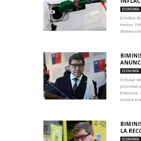
INFLAC
ECONOMÍA
El Índice 
meses. Ent
disminución
BIMINI
ANUNCI
ECONOMÍA
El titular 
prioridad 
Entonces, 
tuviera era
BIMINI
LA REC
ECONOMÍA