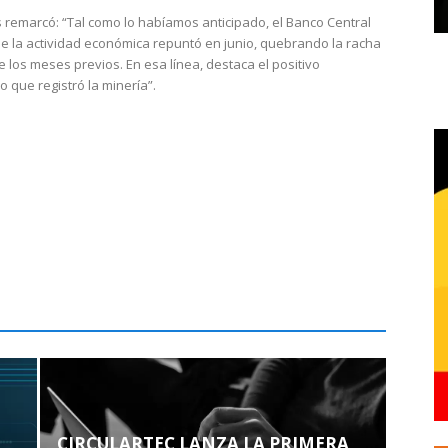
 remarcó: “Tal como lo habíamos anticipado, el Banco Central
e la actividad económica repuntó en junio, quebrando la racha
e los meses previos. En esa línea, destaca el positivo
que registró la minería”.
CIRCULARTEC LANZA LA PRIMERA