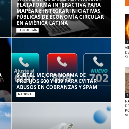
PLATAFORMA INTERACTIVA PARA
MAPEAR E INTEGRAR INICIATIVAS
PÚBLICAS DE ECONOMÍA CIRCULAR
EN AMÉRICA LATINA
TECNOLOGÍA
T
VI
D
SU
A
SUBTEL MEJORA NORMA DE
PREFIJOS 600 Y 809 PARA EVITAR
ABUSOS EN COBRANZAS Y SPAM
NACIONAL
T
N
D
PO
VI.