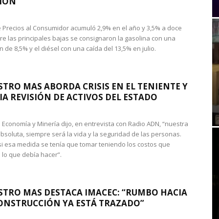
IÓN
de Precios al Consumidor acumuló 2,9% en el año y 3,5% a doce
re las principales bajas se consignaron la gasolina con una
 de 8,5% y el diésel con una caída del 13,5% en julio.
STRO MAS ABORDA CRISIS EN EL TENIENTE Y
A REVISIÓN DE ACTIVOS DEL ESTADO
de Economía y Minería dijo, en entrevista con Radio ADN, “nuestra
absoluta, siempre será la vida y la seguridad de las personas.
si esa medida se tenía que tomar teniendo los costos que
 lo que debía hacer”.
STRO MAS DESTACA IMACEC: “RUMBO HACIA
ONSTRUCCIÓN YA ESTÁ TRAZADO”