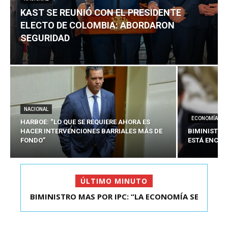
KAST SE REUNIÓ CON EL PRESIDENTE
ELECTO DE COLOMBIA: ABORDARON
SEGURIDAD
NACIONAL
ECONOMÍA
HARBOE: “LO QUE SE REQUIERE AHORA ES
HACER INTERVENCIONES BARRIALES MÁS DE
BIMINISTRO
FONDO”
ESTÁ ENCAU
ÚLTIMO MINUTO
BIMINISTRO MAS POR IPC: “LA ECONOMÍA SE
KAST SE REUNIÓ CON EL PRESIDENTE ELECTO DE
ESTÁ ENC...
COLOMBIA: A...