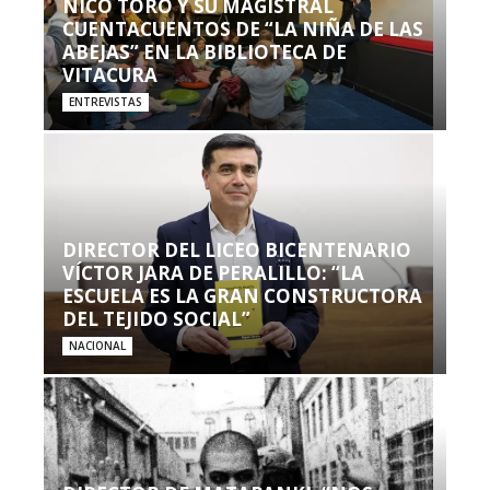
NICO TORO Y SU MAGISTRAL
CUENTACUENTOS DE “LA NIÑA DE LAS
ABEJAS” EN LA BIBLIOTECA DE
VITACURA
ENTREVISTAS
DIRECTOR DEL LICEO BICENTENARIO
VÍCTOR JARA DE PERALILLO: “LA
ESCUELA ES LA GRAN CONSTRUCTORA
DEL TEJIDO SOCIAL”
NACIONAL