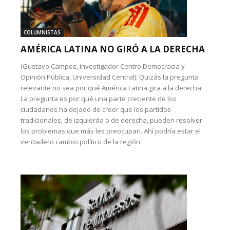
COLUMNISTAS
AMÉRICA LATINA NO GIRÓ A LA DERECHA
(Gustavo Campos, investigador Centro Democracia y
Opinión Pública, Universidad Central): Quizás la pregunta
relevante no sea por qué América Latina gira a la derecha.
La pregunta es por qué una parte creciente de los
ciudadanos ha dejado de creer que los partidos
tradicionales, de izquierda o de derecha, pueden resolver
los problemas que más les preocupan. Ahí podría estar el
verdadero cambio político de la región.