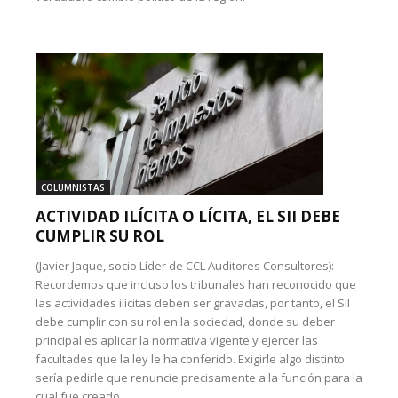
COLUMNISTAS
ACTIVIDAD ILÍCITA O LÍCITA, EL SII DEBE
CUMPLIR SU ROL
(Javier Jaque, socio Líder de CCL Auditores Consultores):
Recordemos que incluso los tribunales han reconocido que
las actividades ilícitas deben ser gravadas, por tanto, el SII
debe cumplir con su rol en la sociedad, donde su deber
principal es aplicar la normativa vigente y ejercer las
facultades que la ley le ha conferido. Exigirle algo distinto
sería pedirle que renuncie precisamente a la función para la
cual fue creado.