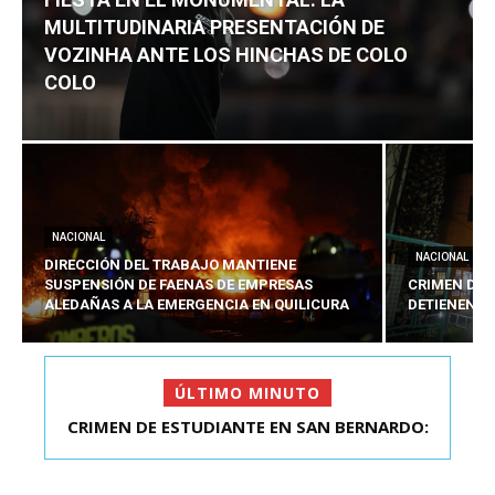
MULTITUDINARIA PRESENTACIÓN DE
VOZINHA ANTE LOS HINCHAS DE COLO
COLO
NACIONAL
NACIONAL
DIRECCIÓN DEL TRABAJO MANTIENE
SUSPENSIÓN DE FAENAS DE EMPRESAS
CRIMEN DE 
ALEDAÑAS A LA EMERGENCIA EN QUILICURA
DETIENEN A
ÚLTIMO MINUTO
FIESTA EN EL MONUMENTAL: LA
MULTITUDINARIA PRESENTACIÓ...