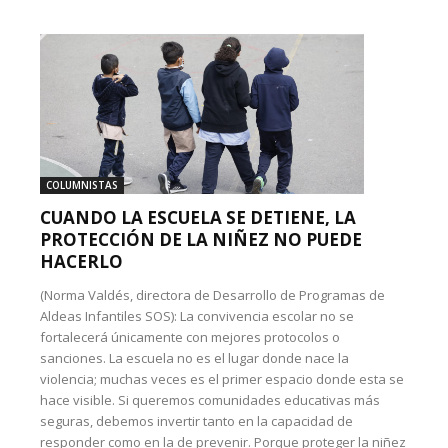
COLUMNISTAS
CUANDO LA ESCUELA SE DETIENE, LA
PROTECCIÓN DE LA NIÑEZ NO PUEDE
HACERLO
(Norma Valdés, directora de Desarrollo de Programas de
Aldeas Infantiles SOS): La convivencia escolar no se
fortalecerá únicamente con mejores protocolos o
sanciones. La escuela no es el lugar donde nace la
violencia; muchas veces es el primer espacio donde esta se
hace visible. Si queremos comunidades educativas más
seguras, debemos invertir tanto en la capacidad de
responder como en la de prevenir. Porque proteger la niñez