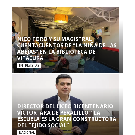
NICO TORO Y SU MAGISTRAL
CUENTACUENTOS DE “LA NIÑA DE LAS
ABEJAS” EN LA BIBLIOTECA DE
VITACURA
ENTREVISTAS
DIRECTOR DEL LICEO BICENTENARIO
VÍCTOR JARA DE PERALILLO: “LA
ESCUELA ES LA GRAN CONSTRUCTORA
DEL TEJIDO SOCIAL”
NACIONAL