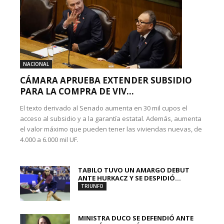
NACIONAL
CÁMARA APRUEBA EXTENDER SUBSIDIO
PARA LA COMPRA DE VIV...
El texto derivado al Senado aumenta en 30 mil cupos el
acceso al subsidio y a la garantía estatal. Además, aumenta
el valor máximo que pueden tener las viviendas nuevas, de
4.000 a 6.000 mil UF.
TABILO TUVO UN AMARGO DEBUT
ANTE HURKACZ Y SE DESPIDIÓ...
TRIUNFO
MINISTRA DUCO SE DEFENDIÓ ANTE