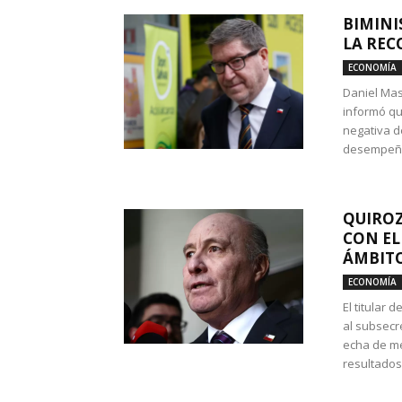
BIMINI
LA REC
ECONOMÍA
Daniel Mas
informó qu
negativa d
desempeño 
QUIROZ
CON EL
ÁMBITO
ECONOMÍA
El titular
al subsecr
echa de me
resultados