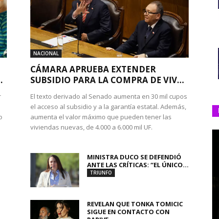
NACIONAL
CÁMARA APRUEBA EXTENDER
.
SUBSIDIO PARA LA COMPRA DE VIV...
r
El texto derivado al Senado aumenta en 30 mil cupos
el acceso al subsidio y a la garantía estatal. Además,
o
aumenta el valor máximo que pueden tener las
viviendas nuevas, de 4.000 a 6.000 mil UF.
MINISTRA DUCO SE DEFENDIÓ
ANTE LAS CRÍTICAS: “EL ÚNICO...
TRIUNFO
REVELAN QUE TONKA TOMICIC
SIGUE EN CONTACTO CON