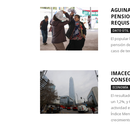
AGUINA
PENSIO
REQUIS
DATO ÚTIL
El popular
pensión de
caso de te
IMACEC
CONSEC
ECONOMÍA
El resulta
un 1,2%, y
actividad 
Índice Men
crecimiento