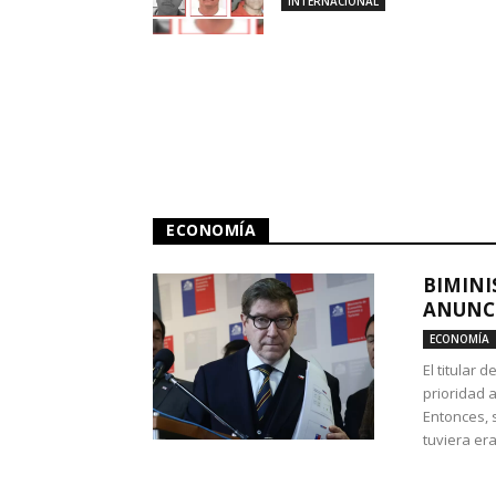
INTERNACIONAL
ECONOMÍA
BIMINI
ANUNCI
ECONOMÍA
El titular 
prioridad 
Entonces, 
tuviera era