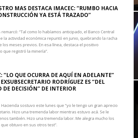
STRO MAS DESTACA IMACEC: “RUMBO HACIA
ONSTRUCCIÓN YA ESTÁ TRAZADO”
 remarcó: “Tal como lo habíamos anticipado, el Banco Central
e la actividad económica repuntó en junio, quebrando la racha
e los meses previos. En esa línea, destaca el positivo
que registró la minería”.
: “LO QUE OCURRA DE AQUÍ EN ADELANTE”
 EXSUBSECRETARIO RODRÍGUEZ ES “DEL
 DE DECISIÓN” DE INTERIOR
 de Hacienda sostuvo este lunes que “yo le tengo un gran aprecio
etario. Hizo una tremenda labor mientras estuvo acá. Se le
nos también. Hizo una tremenda labor. Me alegra mucho los
 que obtuvo en sus otros test”.