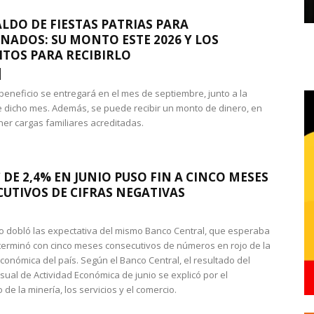
LDO DE FIESTAS PATRIAS PARA
NADOS: SU MONTO ESTE 2026 Y LOS
ITOS PARA RECIBIRLO
 beneficio se entregará en el mes de septiembre, junto a la
 dicho mes. Además, se puede recibir un monto de dinero, en
ner cargas familiares acreditadas.
 DE 2,4% EN JUNIO PUSO FIN A CINCO MESES
UTIVOS DE CIFRAS NEGATIVAS
do dobló las expectativa del mismo Banco Central, que esperaba
 terminó con cinco meses consecutivos de números en rojo de la
económica del país. Según el Banco Central, el resultado del
sual de Actividad Económica de junio se explicó por el
 de la minería, los servicios y el comercio.