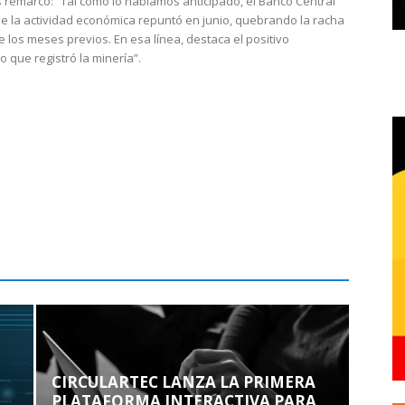
 remarcó: “Tal como lo habíamos anticipado, el Banco Central
e la actividad económica repuntó en junio, quebrando la racha
e los meses previos. En esa línea, destaca el positivo
que registró la minería”.
CIRCULARTEC LANZA LA PRIMERA
PLATAFORMA INTERACTIVA PARA