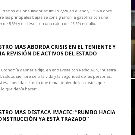
de Precios al Consumidor acumuló 2,9% en el año y 3,5% a doce
re las principales bajas se consignaron la gasolina con una
 de 8,5% y el diésel con una caída del 13,5% en julio.
STRO MAS ABORDA CRISIS EN EL TENIENTE Y
A REVISIÓN DE ACTIVOS DEL ESTADO
de Economía y Minería dijo, en entrevista con Radio ADN, “nuestra
absoluta, siempre será la vida y la seguridad de las personas.
si esa medida se tenía que tomar teniendo los costos que
 lo que debía hacer”.
STRO MAS DESTACA IMACEC: “RUMBO HACIA
ONSTRUCCIÓN YA ESTÁ TRAZADO”