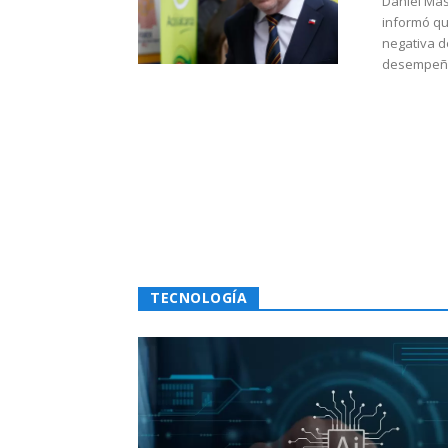
Daniel Mas
informó qu
negativa d
desempeño 
TECNOLOGÍA