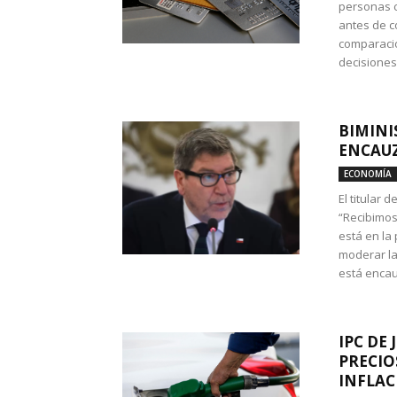
personas c
antes de co
comparació
decisione
BIMINI
ENCAUZ
ECONOMÍA
El titular 
“Recibimos
está en la
moderar la
está encau
IPC DE 
PRECIO
INFLAC