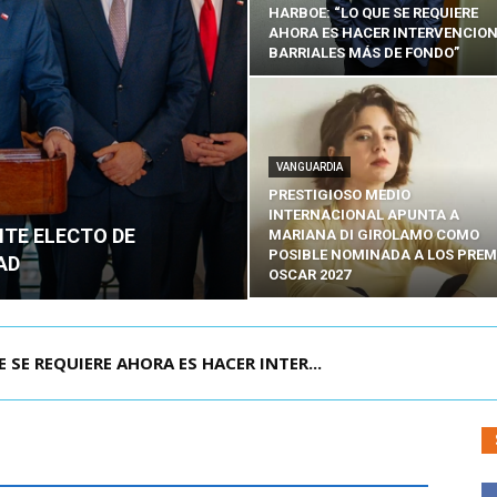
HARBOE: “LO QUE SE REQUIERE
AHORA ES HACER INTERVENCIO
BARRIALES MÁS DE FONDO”
VANGUARDIA
PRESTIGIOSO MEDIO
INTERNACIONAL APUNTA A
NTE ELECTO DE
MARIANA DI GIROLAMO COMO
POSIBLE NOMINADA A LOS PREM
AD
OSCAR 2027
E REQUIERE AHORA ES HACER INTER...
POR IPC: “LA ECONOMÍA SE ESTÁ ENC...