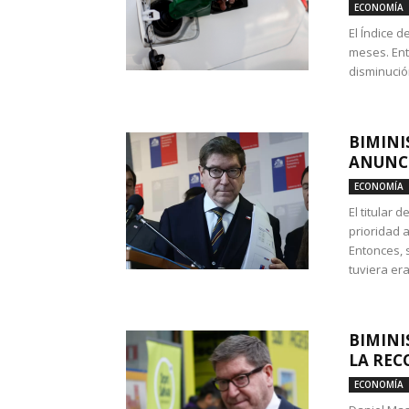
ECONOMÍA
El Índice 
meses. Ent
disminución
BIMINI
ANUNCI
ECONOMÍA
El titular 
prioridad 
Entonces, 
tuviera era
BIMINI
LA REC
ECONOMÍA