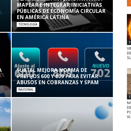
MAPEAR E INTEGRAR INICIATIVAS
PÚBLICAS DE ECONOMÍA CIRCULAR
EN AMÉRICA LATINA
TECNOLOGÍA
T
VI
D
SU
A
SUBTEL MEJORA NORMA DE
PREFIJOS 600 Y 809 PARA EVITAR
ABUSOS EN COBRANZAS Y SPAM
NACIONAL
T
N
D
PO
VI.