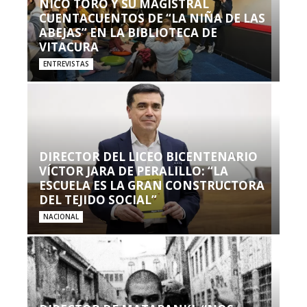
NICO TORO Y SU MAGISTRAL
CUENTACUENTOS DE “LA NIÑA DE LAS
ABEJAS” EN LA BIBLIOTECA DE
VITACURA
ENTREVISTAS
DIRECTOR DEL LICEO BICENTENARIO
VÍCTOR JARA DE PERALILLO: “LA
ESCUELA ES LA GRAN CONSTRUCTORA
DEL TEJIDO SOCIAL”
NACIONAL