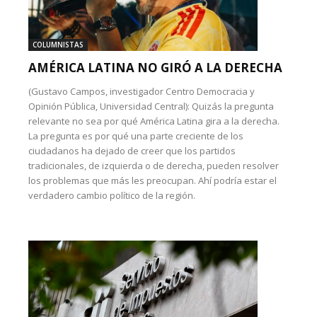
COLUMNISTAS
AMÉRICA LATINA NO GIRÓ A LA DERECHA
(Gustavo Campos, investigador Centro Democracia y
Opinión Pública, Universidad Central): Quizás la pregunta
relevante no sea por qué América Latina gira a la derecha.
La pregunta es por qué una parte creciente de los
ciudadanos ha dejado de creer que los partidos
tradicionales, de izquierda o de derecha, pueden resolver
los problemas que más les preocupan. Ahí podría estar el
verdadero cambio político de la región.