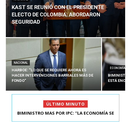
KAST SE REUNIÓ CON EL PRESIDENTE
ELECTO DE COLOMBIA: ABORDARON
SEGURIDAD
NACIONAL
ECONOMÍA
HARBOE: “LO QUE SE REQUIERE AHORA ES
HACER INTERVENCIONES BARRIALES MÁS DE
BIMINISTRO
FONDO”
ESTÁ ENCAU
ÚLTIMO MINUTO
BIMINISTRO MAS POR IPC: “LA ECONOMÍA SE
KAST SE REUNIÓ CON EL PRESIDENTE ELECTO DE
ESTÁ ENC...
COLOMBIA: A...