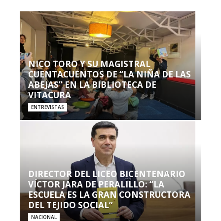
NICO TORO Y SU MAGISTRAL
CUENTACUENTOS DE “LA NIÑA DE LAS
ABEJAS” EN LA BIBLIOTECA DE
VITACURA
ENTREVISTAS
DIRECTOR DEL LICEO BICENTENARIO
VÍCTOR JARA DE PERALILLO: “LA
ESCUELA ES LA GRAN CONSTRUCTORA
DEL TEJIDO SOCIAL”
NACIONAL