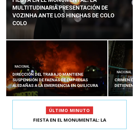
MULTITUDINARIA PRESENTACIÓN DE
VOZINHA ANTE LOS HINCHAS DE COLO
COLO
NACIONAL
NACIONAL
DIRECCIÓN DEL TRABAJO MANTIENE
SUSPENSIÓN DE FAENAS DE EMPRESAS
CRIMEN DE 
ALEDAÑAS A LA EMERGENCIA EN QUILICURA
DETIENEN A
ÚLTIMO MINUTO
FIESTA EN EL MONUMENTAL: LA
DIRECCIÓN DEL TRABAJO MANTIENE
MULTITUDINARIA PRESENTACIÓ...
SUSPENSIÓN DE FAENAS DE...