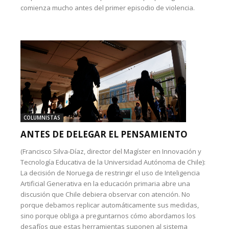
comienza mucho antes del primer episodio de violencia.
COLUMNISTAS
ANTES DE DELEGAR EL PENSAMIENTO
(Francisco Silva-Díaz, director del Magíster en Innovación y
Tecnología Educativa de la Universidad Autónoma de Chile):
La decisión de Noruega de restringir el uso de Inteligencia
Artificial Generativa en la educación primaria abre una
discusión que Chile debiera observar con atención. No
porque debamos replicar automáticamente sus medidas,
sino porque obliga a preguntarnos cómo abordamos los
desafíos que estas herramientas suponen al sistema