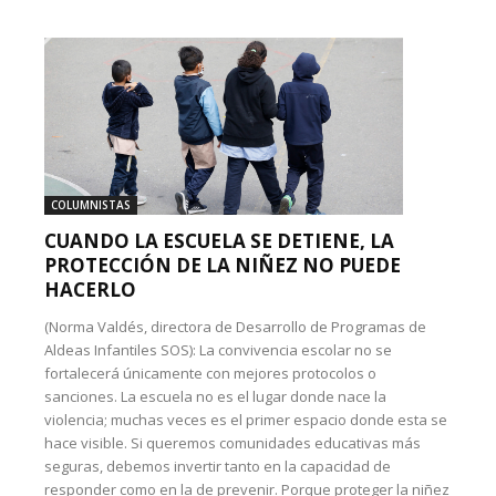
COLUMNISTAS
CUANDO LA ESCUELA SE DETIENE, LA
PROTECCIÓN DE LA NIÑEZ NO PUEDE
HACERLO
(Norma Valdés, directora de Desarrollo de Programas de
Aldeas Infantiles SOS): La convivencia escolar no se
fortalecerá únicamente con mejores protocolos o
sanciones. La escuela no es el lugar donde nace la
violencia; muchas veces es el primer espacio donde esta se
hace visible. Si queremos comunidades educativas más
seguras, debemos invertir tanto en la capacidad de
responder como en la de prevenir. Porque proteger la niñez