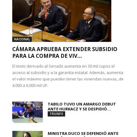
NACIONAL
CÁMARA APRUEBA EXTENDER SUBSIDIO
PARA LA COMPRA DE VIV...
El texto derivado al Senado aumenta en 30 mil cupos el
acceso al subsidio y a la garantía estatal. Además, aumenta
el valor máximo que pueden tener las viviendas nuevas, de
4.000 a 6.000 mil UF.
TABILO TUVO UN AMARGO DEBUT
ANTE HURKACZ Y SE DESPIDIÓ...
TRIUNFO
MINISTRA DUCO SE DEFENDIÓ ANTE