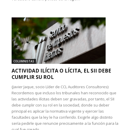
COLUMNISTAS
ACTIVIDAD ILÍCITA O LÍCITA, EL SII DEBE
CUMPLIR SU ROL
(Javier Jaque, socio Líder de CCL Auditores Consultores):
Recordemos que incluso los tribunales han reconocido que
las actividades ilícitas deben ser gravadas, por tanto, el SII
debe cumplir con su rol en la sociedad, donde su deber
principal es aplicar la normativa vigente y ejercer las
facultades que la ley le ha conferido. Exigirle algo distinto
sería pedirle que renuncie precisamente a la función para la
cual fue creado.