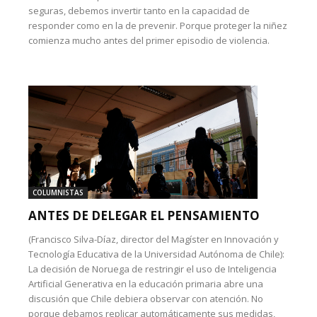
seguras, debemos invertir tanto en la capacidad de
responder como en la de prevenir. Porque proteger la niñez
comienza mucho antes del primer episodio de violencia.
COLUMNISTAS
ANTES DE DELEGAR EL PENSAMIENTO
(Francisco Silva-Díaz, director del Magíster en Innovación y
Tecnología Educativa de la Universidad Autónoma de Chile):
La decisión de Noruega de restringir el uso de Inteligencia
Artificial Generativa en la educación primaria abre una
discusión que Chile debiera observar con atención. No
porque debamos replicar automáticamente sus medidas,