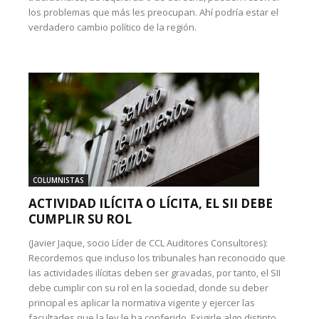
los problemas que más les preocupan. Ahí podría estar el
verdadero cambio político de la región.
COLUMNISTAS
ACTIVIDAD ILÍCITA O LÍCITA, EL SII DEBE
CUMPLIR SU ROL
(Javier Jaque, socio Líder de CCL Auditores Consultores):
Recordemos que incluso los tribunales han reconocido que
las actividades ilícitas deben ser gravadas, por tanto, el SII
debe cumplir con su rol en la sociedad, donde su deber
principal es aplicar la normativa vigente y ejercer las
facultades que la ley le ha conferido. Exigirle algo distinto