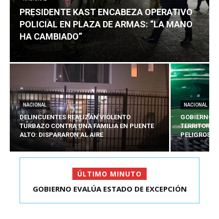
PRESIDENTE KAST ENCABEZA OPERATIVO
POLICIAL EN PLAZA DE ARMAS: “LA MANO
HA CAMBIADO”
NACIONAL
NACIONAL
DELINCUENTES REALIZAN VIOLENTO
GOBIERNO E
TURBAZO CONTRA UNA FAMILIA EN PUENTE
TERRITORIA
ALTO: DISPARARON AL AIRE
PELIGROSO
ÚLTIMO MINUTO
PRESIDENTE KAST ENCABEZA OPERATIVO
POLICIAL EN PLAZA D...