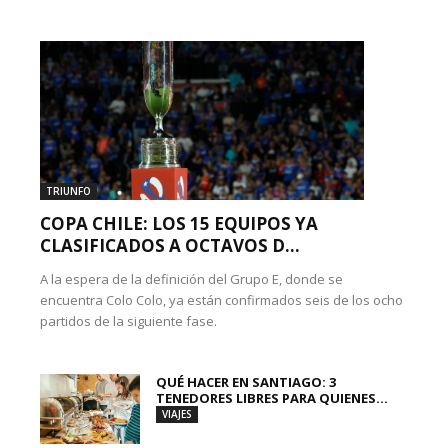
TRIUNFO
COPA CHILE: LOS 15 EQUIPOS YA
CLASIFICADOS A OCTAVOS D...
A la espera de la definición del Grupo E, donde se
encuentra Colo Colo, ya están confirmados seis de los ocho
partidos de la siguiente fase.
QUÉ HACER EN SANTIAGO: 3
TENEDORES LIBRES PARA QUIENES...
VIAJES