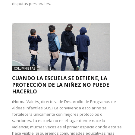
disputas personales.
COLUMNISTAS
CUANDO LA ESCUELA SE DETIENE, LA
PROTECCIÓN DE LA NIÑEZ NO PUEDE
HACERLO
(Norma Valdés, directora de Desarrollo de Programas de
Aldeas Infantiles SOS): La convivencia escolar no se
fortalecerá únicamente con mejores protocolos o
sanciones. La escuela no es el lugar donde nace la
violencia; muchas veces es el primer espacio donde esta se
hace visible. Si queremos comunidades educativas más