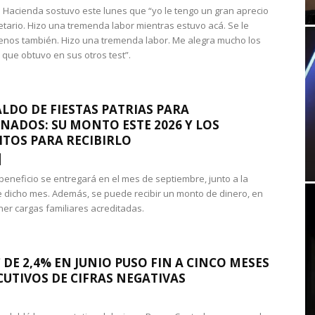
 de Hacienda sostuvo este lunes que “yo le tengo un gran aprecio
etario. Hizo una tremenda labor mientras estuvo acá. Se le
nos también. Hizo una tremenda labor. Me alegra mucho los
 que obtuvo en sus otros test”.
LDO DE FIESTAS PATRIAS PARA
NADOS: SU MONTO ESTE 2026 Y LOS
ITOS PARA RECIBIRLO
 beneficio se entregará en el mes de septiembre, junto a la
 dicho mes. Además, se puede recibir un monto de dinero, en
ner cargas familiares acreditadas.
 DE 2,4% EN JUNIO PUSO FIN A CINCO MESES
UTIVOS DE CIFRAS NEGATIVAS