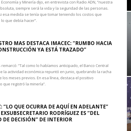
de Economía y Minería dijo, en entrevista con Radio ADN, “nuestra
absoluta, siempre será la vida y la seguridad de las personas.
si esa medida se tenía que tomar teniendo los costos que
 lo que debía hacer”.
STRO MAS DESTACA IMACEC: “RUMBO HACIA
ONSTRUCCIÓN YA ESTÁ TRAZADO”
 remarcó: “Tal como lo habíamos anticipado, el Banco Central
e la actividad económica repuntó en junio, quebrando la racha
e los meses previos. En esa línea, destaca el positivo
que registró la minería”.
: “LO QUE OCURRA DE AQUÍ EN ADELANTE”
 EXSUBSECRETARIO RODRÍGUEZ ES “DEL
 DE DECISIÓN” DE INTERIOR