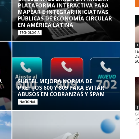
PLATAFORMA INTERACTIVA PARA
MAPEAR E INTEGRAR INICIATIVAS
PÚBLICAS DE ECONOMÍA CIRCULAR
EN AMÉRICA LATINA
TECNOLOGÍA
T
T
D
SU
A
SUBTEL MEJORA NORMA DE
PREFIJOS 600 Y 809 PARA EVITAR
ABUSOS EN COBRANZAS Y SPAM
NACIONAL
T
GR
UN
LI