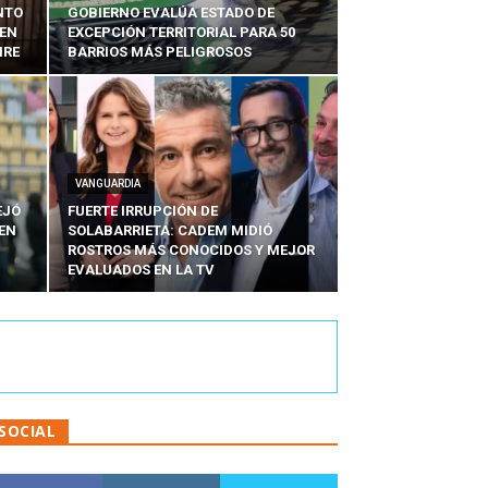
NTO
GOBIERNO EVALÚA ESTADO DE
 EN
EXCEPCIÓN TERRITORIAL PARA 50
IRE
BARRIOS MÁS PELIGROSOS
VANGUARDIA
EJÓ
FUERTE IRRUPCIÓN DE
EN
SOLABARRIETA: CADEM MIDIÓ
N
ROSTROS MÁS CONOCIDOS Y MEJOR
EVALUADOS EN LA TV
SOCIAL