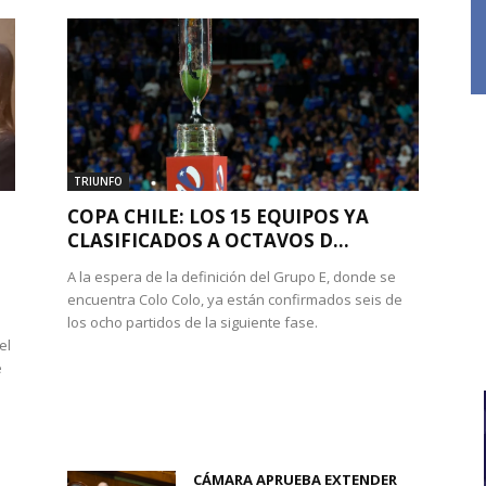
TRIUNFO
COPA CHILE: LOS 15 EQUIPOS YA
CLASIFICADOS A OCTAVOS D...
A la espera de la definición del Grupo E, donde se
encuentra Colo Colo, ya están confirmados seis de
los ocho partidos de la siguiente fase.
el
e
CÁMARA APRUEBA EXTENDER