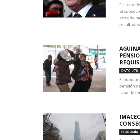
El titular
al subsecr
echa de me
resultados
AGUINA
PENSIO
REQUIS
DATO ÚTIL
El popular
pensión de
caso de te
IMACEC
CONSEC
ECONOMÍA