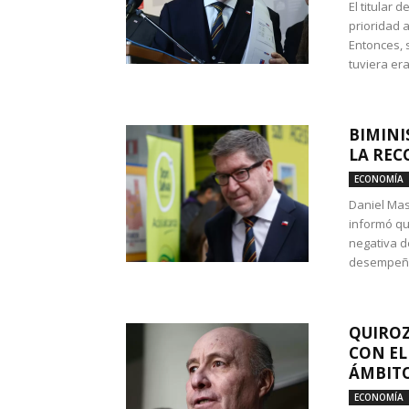
El titular 
prioridad 
Entonces, 
tuviera era
BIMINI
LA REC
ECONOMÍA
Daniel Mas
informó qu
negativa d
desempeño 
QUIROZ
CON EL
ÁMBITO
ECONOMÍA