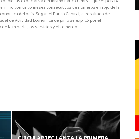
do dobló las expectativa del mismo Banco Central, que esperaba
 terminó con cinco meses consecutivos de números en rojo de la
económica del país. Según el Banco Central, el resultado del
sual de Actividad Económica de junio se explicó por el
 de la minería, los servicios y el comercio.
CIRCULARTEC LANZA LA PRIMERA