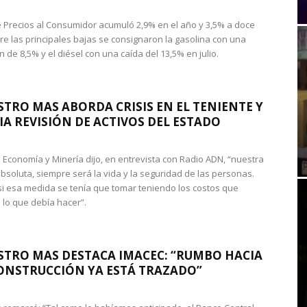
de Precios al Consumidor acumuló 2,9% en el año y 3,5% a doce
re las principales bajas se consignaron la gasolina con una
 de 8,5% y el diésel con una caída del 13,5% en julio.
STRO MAS ABORDA CRISIS EN EL TENIENTE Y
A REVISIÓN DE ACTIVOS DEL ESTADO
de Economía y Minería dijo, en entrevista con Radio ADN, “nuestra
absoluta, siempre será la vida y la seguridad de las personas.
si esa medida se tenía que tomar teniendo los costos que
 lo que debía hacer”.
STRO MAS DESTACA IMACEC: “RUMBO HACIA
ONSTRUCCIÓN YA ESTÁ TRAZADO”