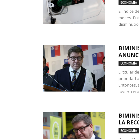
ECONOMÍA
El Índice 
meses. Ent
disminución
BIMINI
ANUNCI
ECONOMÍA
El titular 
prioridad 
Entonces, 
tuviera era
BIMINI
LA REC
ECONOMÍA