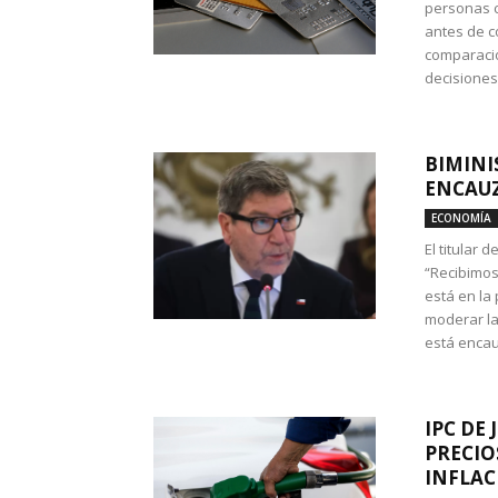
personas c
antes de co
comparació
decisione
BIMINI
ENCAUZ
ECONOMÍA
El titular 
“Recibimos
está en la
moderar la
está encau
IPC DE 
PRECIO
INFLAC