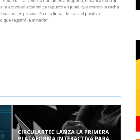
 remarcó: “Tal como lo habíamos anticipado, el Banco Central
e la actividad económica repuntó en junio, quebrando la racha
e los meses previos. En esa línea, destaca el positivo
que registró la minería”.
CIRCULARTEC LANZA LA PRIMERA
PLATAFORMA INTERACTIVA PARA