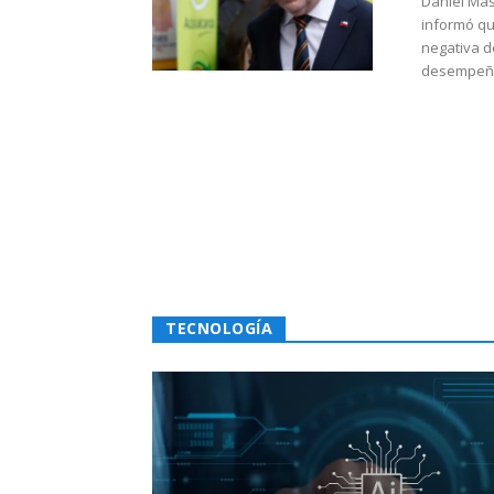
Daniel Mas
informó qu
negativa d
desempeño 
TECNOLOGÍA