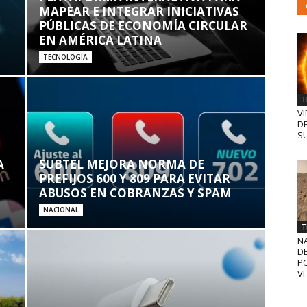
MAPEAR E INTEGRAR INICIATIVAS
PÚBLICAS DE ECONOMÍA CIRCULAR
EN AMÉRICA LATINA
TECNOLOGÍA
T
VI
D
SU
A
SUBTEL MEJORA NORMA DE
PREFIJOS 600 Y 809 PARA EVITAR
ABUSOS EN COBRANZAS Y SPAM
NACIONAL
T
N
D
PO
VI.