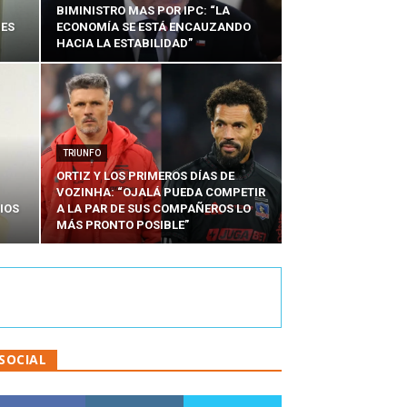
BIMINISTRO MAS POR IPC: “LA
NES
ECONOMÍA SE ESTÁ ENCAUZANDO
HACIA LA ESTABILIDAD”
TRIUNFO
ORTIZ Y LOS PRIMEROS DÍAS DE
VOZINHA: “OJALÁ PUEDA COMPETIR
IOS
A LA PAR DE SUS COMPAÑEROS LO
MÁS PRONTO POSIBLE”
SOCIAL