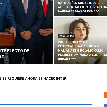
HARBOE: “LO QUE SE REQUIERE
AHORA ES HACER INTERVENCIO
BARRIALES MÁS DE FONDO”
VANGUARDIA
PRESTIGIOSO MEDIO
INTERNACIONAL APUNTA A
NTE ELECTO DE
MARIANA DI GIROLAMO COMO
POSIBLE NOMINADA A LOS PREM
AD
OSCAR 2027
POR IPC: “LA ECONOMÍA SE ESTÁ ENC...