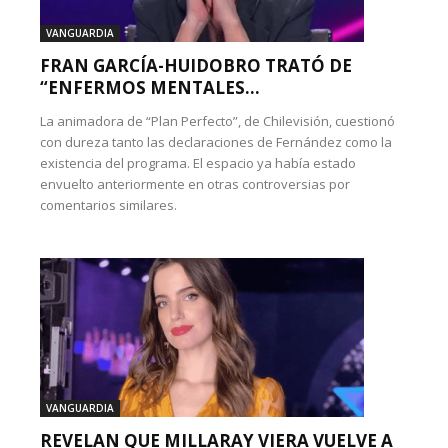
VANGUARDIA
FRAN GARCÍA-HUIDOBRO TRATÓ DE
“ENFERMOS MENTALES...
La animadora de “Plan Perfecto”, de Chilevisión, cuestionó
con dureza tanto las declaraciones de Fernández como la
existencia del programa. El espacio ya había estado
envuelto anteriormente en otras controversias por
comentarios similares.
VANGUARDIA
REVELAN QUE MILLARAY VIERA VUELVE A