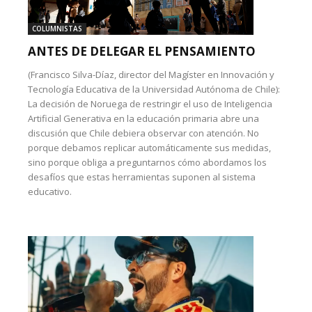
COLUMNISTAS
ANTES DE DELEGAR EL PENSAMIENTO
(Francisco Silva-Díaz, director del Magíster en Innovación y
Tecnología Educativa de la Universidad Autónoma de Chile):
La decisión de Noruega de restringir el uso de Inteligencia
Artificial Generativa en la educación primaria abre una
discusión que Chile debiera observar con atención. No
porque debamos replicar automáticamente sus medidas,
sino porque obliga a preguntarnos cómo abordamos los
desafíos que estas herramientas suponen al sistema
educativo.