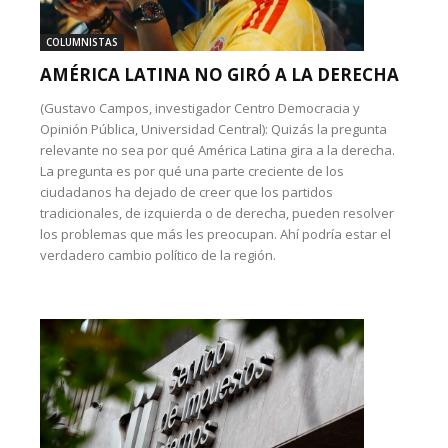
COLUMNISTAS
AMÉRICA LATINA NO GIRÓ A LA DERECHA
(Gustavo Campos, investigador Centro Democracia y
Opinión Pública, Universidad Central): Quizás la pregunta
relevante no sea por qué América Latina gira a la derecha.
La pregunta es por qué una parte creciente de los
ciudadanos ha dejado de creer que los partidos
tradicionales, de izquierda o de derecha, pueden resolver
los problemas que más les preocupan. Ahí podría estar el
verdadero cambio político de la región.