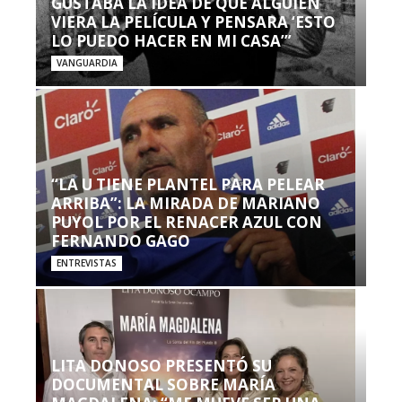
GUSTABA LA IDEA DE QUE ALGUIEN
VIERA LA PELÍCULA Y PENSARA ‘ESTO
LO PUEDO HACER EN MI CASA’”
VANGUARDIA
“LA U TIENE PLANTEL PARA PELEAR
ARRIBA”: LA MIRADA DE MARIANO
PUYOL POR EL RENACER AZUL CON
FERNANDO GAGO
ENTREVISTAS
LITA DONOSO PRESENTÓ SU
DOCUMENTAL SOBRE MARÍA