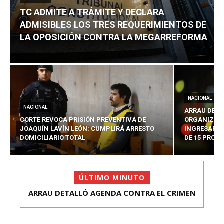
TC ADMITE A TRÁMITE Y DECLARA
ADMISIBLES LOS TRES REQUERIMIENTOS DE
LA OPOSICIÓN CONTRA LA MEGARREFORMA
NACIONAL
NACIONAL
ARRAU DETA
CORTE REVOCA PRISIÓN PREVENTIVA DE
ORGANIZADO
JOAQUÍN LAVÍN LEÓN: CUMPLIRÁ ARRESTO
INGRESARÁ 
DOMICILIARIO TOTAL
DE 15 PROY
ÚLTIMO MINUTO
ARRAU DETALLÓ AGENDA CONTRA EL CRIMEN
TC ADMITE A TRÁMITE Y DECLARA ADMISIBLES
ORGANIZADO Y EL ...
LOS TRES REQU...