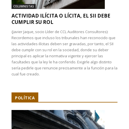
COLUMNISTAS
ACTIVIDAD ILÍCITA O LÍCITA, EL SII DEBE
CUMPLIR SU ROL
(Javier Jaque, socio Líder de CCL Auditores Consultores):
Recordemos que incluso los tribunales han reconocido que
las actividades ilícitas deben ser gravadas, por tanto, el SII
debe cumplir con su rol en la sociedad, donde su deber
principal es aplicar la normativa vigente y ejercer las
facultades que la ley le ha conferido. Exigirle algo distinto
sería pedirle que renuncie precisamente a la función para la
cual fue creado.
POLÍTICA