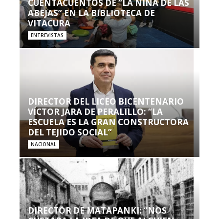
CUENTACUENTOS DE “LA NIÑA DE LAS
ABEJAS” EN LA BIBLIOTECA DE
VITACURA
ENTREVISTAS
DIRECTOR DEL LICEO BICENTENARIO
VÍCTOR JARA DE PERALILLO: “LA
ESCUELA ES LA GRAN CONSTRUCTORA
DEL TEJIDO SOCIAL”
NACIONAL
DIRECTOR DE MATAPANKI: “NOS