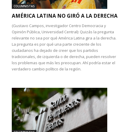
COLUMNISTAS
AMÉRICA LATINA NO GIRÓ A LA DERECHA
(Gustavo Campos, investigador Centro Democracia y
Opinión Pública, Universidad Central): Quizás la pregunta
relevante no sea por qué América Latina gira a la derecha.
La pregunta es por qué una parte creciente de los
ciudadanos ha dejado de creer que los partidos
tradicionales, de izquierda o de derecha, pueden resolver
los problemas que más les preocupan. Ahí podría estar el
verdadero cambio político de la región.