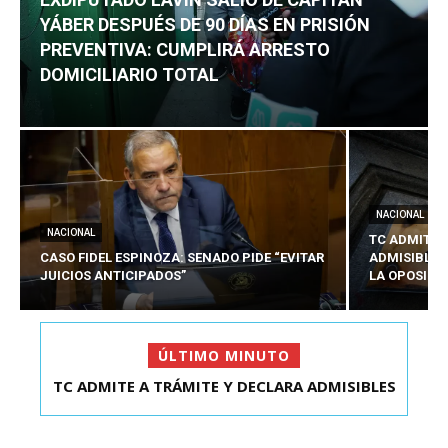
YÁBER DESPUÉS DE 90 DÍAS EN PRISIÓN
PREVENTIVA: CUMPLIRÁ ARRESTO
DOMICILIARIO TOTAL
NACIONAL
NACIONAL
TC ADMITE 
CASO FIDEL ESPINOZA: SENADO PIDE “EVITAR
ADMISIBLES
JUICIOS ANTICIPADOS”
LA OPOSICI
ÚLTIMO MINUTO
TC ADMITE A TRÁMITE Y DECLARA ADMISIBLES
LOS TRES REQU...