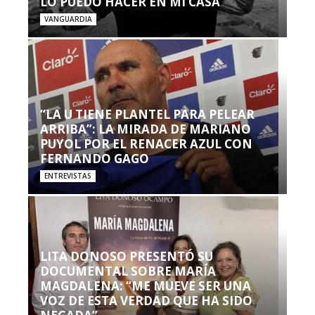
LO PUEDO HACER EN MI CASA’”
VANGUARDIA
“LA U TIENE PLANTEL PARA PELEAR
ARRIBA”: LA MIRADA DE MARIANO
PUYOL POR EL RENACER AZUL CON
FERNANDO GAGO
ENTREVISTAS
LITA DONOSO PRESENTÓ SU
DOCUMENTAL SOBRE MARÍA
MAGDALENA: “ME MUEVE SER UNA
VOZ DE ESTA VERDAD QUE HA SIDO