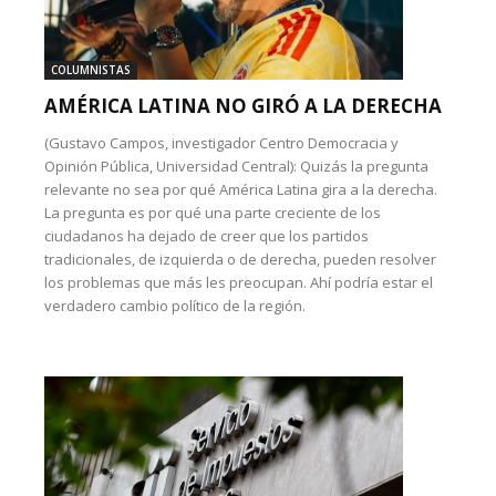
COLUMNISTAS
AMÉRICA LATINA NO GIRÓ A LA DERECHA
(Gustavo Campos, investigador Centro Democracia y
Opinión Pública, Universidad Central): Quizás la pregunta
relevante no sea por qué América Latina gira a la derecha.
La pregunta es por qué una parte creciente de los
ciudadanos ha dejado de creer que los partidos
tradicionales, de izquierda o de derecha, pueden resolver
los problemas que más les preocupan. Ahí podría estar el
verdadero cambio político de la región.