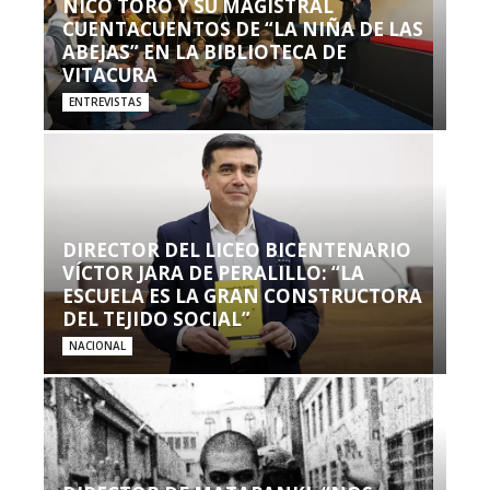
NICO TORO Y SU MAGISTRAL
CUENTACUENTOS DE “LA NIÑA DE LAS
ABEJAS” EN LA BIBLIOTECA DE
VITACURA
ENTREVISTAS
DIRECTOR DEL LICEO BICENTENARIO
VÍCTOR JARA DE PERALILLO: “LA
ESCUELA ES LA GRAN CONSTRUCTORA
DEL TEJIDO SOCIAL”
NACIONAL