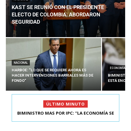
KAST SE REUNIÓ CON EL PRESIDENTE
ELECTO DE COLOMBIA: ABORDARON
SEGURIDAD
NACIONAL
ECONOMÍA
HARBOE: “LO QUE SE REQUIERE AHORA ES
HACER INTERVENCIONES BARRIALES MÁS DE
BIMINISTRO
FONDO”
ESTÁ ENCAU
ÚLTIMO MINUTO
BIMINISTRO MAS POR IPC: “LA ECONOMÍA SE
KAST SE REUNIÓ CON EL PRESIDENTE ELECTO DE
ESTÁ ENC...
COLOMBIA: A...