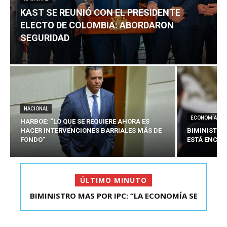
KAST SE REUNIÓ CON EL PRESIDENTE
ELECTO DE COLOMBIA: ABORDARON
SEGURIDAD
NACIONAL
ECONOMÍA
HARBOE: “LO QUE SE REQUIERE AHORA ES
HACER INTERVENCIONES BARRIALES MÁS DE
BIMINISTRO
FONDO”
ESTÁ ENCAU
ÚLTIMO MINUTO
BIMINISTRO MAS POR IPC: “LA ECONOMÍA SE
ESTÁ ENC...