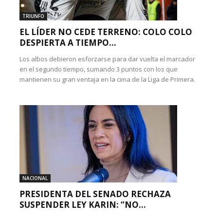
TRIUNFO
EL LÍDER NO CEDE TERRENO: COLO COLO
DESPIERTA A TIEMPO...
Los albos debieron esforzarse para dar vuelta el marcador
en el segundo tiempo, sumando 3 puntos con los que
mantienen su gran ventaja en la cima de la Liga de Primera.
NACIONAL
PRESIDENTA DEL SENADO RECHAZA
SUSPENDER LEY KARIN: “NO...