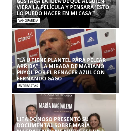
GUSTABA LA IDEA DE QUE ALGUIEN
VIERA LA PELÍCULA Y PENSARA ‘ESTO
LO PUEDO HACER EN MI CASA’”
VANGUARDIA
“LA U TIENE PLANTEL PARA PELEAR
ARRIBA”: LA MIRADA DE MARIANO
PUYOL POR EL RENACER AZUL CON
FERNANDO GAGO
ENTREVISTAS
LITA DONOSO PRESENTÓ SU
DOCUMENTAL SOBRE MARÍA