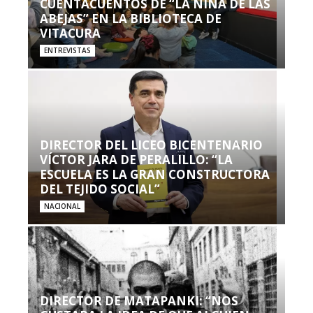
CUENTACUENTOS DE “LA NIÑA DE LAS
ABEJAS” EN LA BIBLIOTECA DE
VITACURA
ENTREVISTAS
DIRECTOR DEL LICEO BICENTENARIO
VÍCTOR JARA DE PERALILLO: “LA
ESCUELA ES LA GRAN CONSTRUCTORA
DEL TEJIDO SOCIAL”
NACIONAL
DIRECTOR DE MATAPANKI: “NOS