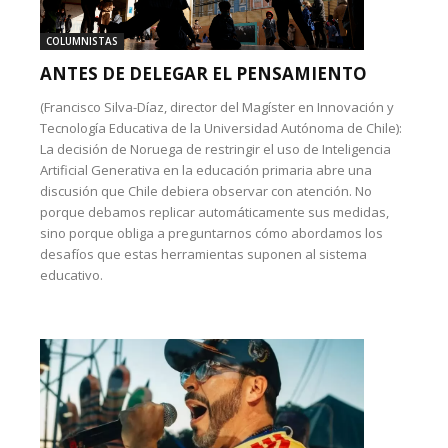
COLUMNISTAS
ANTES DE DELEGAR EL PENSAMIENTO
(Francisco Silva-Díaz, director del Magíster en Innovación y
Tecnología Educativa de la Universidad Autónoma de Chile):
La decisión de Noruega de restringir el uso de Inteligencia
Artificial Generativa en la educación primaria abre una
discusión que Chile debiera observar con atención. No
porque debamos replicar automáticamente sus medidas,
sino porque obliga a preguntarnos cómo abordamos los
desafíos que estas herramientas suponen al sistema
educativo.