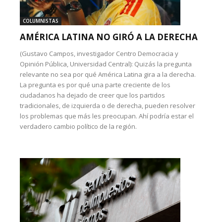
COLUMNISTAS
AMÉRICA LATINA NO GIRÓ A LA DERECHA
(Gustavo Campos, investigador Centro Democracia y
Opinión Pública, Universidad Central): Quizás la pregunta
relevante no sea por qué América Latina gira a la derecha.
La pregunta es por qué una parte creciente de los
ciudadanos ha dejado de creer que los partidos
tradicionales, de izquierda o de derecha, pueden resolver
los problemas que más les preocupan. Ahí podría estar el
verdadero cambio político de la región.