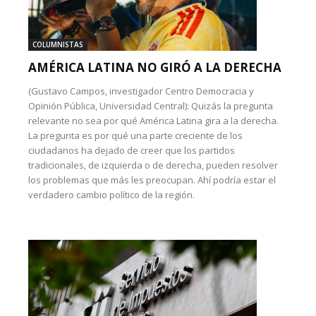
COLUMNISTAS
AMÉRICA LATINA NO GIRÓ A LA DERECHA
(Gustavo Campos, investigador Centro Democracia y
Opinión Pública, Universidad Central): Quizás la pregunta
relevante no sea por qué América Latina gira a la derecha.
La pregunta es por qué una parte creciente de los
ciudadanos ha dejado de creer que los partidos
tradicionales, de izquierda o de derecha, pueden resolver
los problemas que más les preocupan. Ahí podría estar el
verdadero cambio político de la región.