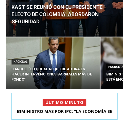
KAST SE REUNIÓ CON EL PRESIDENTE
ELECTO DE COLOMBIA: ABORDARON
SEGURIDAD
NACIONAL
ECONOMÍA
HARBOE: “LO QUE SE REQUIERE AHORA ES
HACER INTERVENCIONES BARRIALES MÁS DE
BIMINISTRO
FONDO”
ESTÁ ENCAU
ÚLTIMO MINUTO
BIMINISTRO MAS POR IPC: “LA ECONOMÍA SE
KAST SE REUNIÓ CON EL PRESIDENTE ELECTO DE
ESTÁ ENC...
COLOMBIA: A...