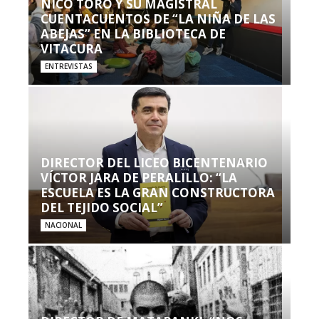
NICO TORO Y SU MAGISTRAL
CUENTACUENTOS DE “LA NIÑA DE LAS
ABEJAS” EN LA BIBLIOTECA DE
VITACURA
ENTREVISTAS
DIRECTOR DEL LICEO BICENTENARIO
VÍCTOR JARA DE PERALILLO: “LA
ESCUELA ES LA GRAN CONSTRUCTORA
DEL TEJIDO SOCIAL”
NACIONAL