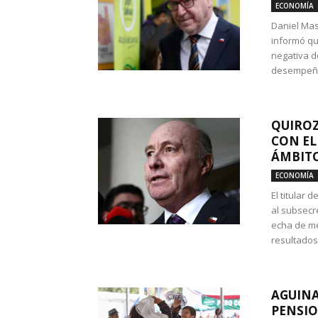
ECONOMÍA
Daniel Mas
informó qu
negativa d
desempeño 
QUIROZ
CON EL
ÁMBITO
ECONOMÍA
El titular
al subsecr
echa de me
resultados
AGUINA
PENSIO