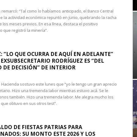
 remarcó: “Tal como lo habíamos anticipado, el Banco Central
e la actividad económica repuntó en junio, quebrando la racha
e los meses previos. En esa línea, destaca el positivo
que registró la minería”.
: “LO QUE OCURRA DE AQUÍ EN ADELANTE”
 EXSUBSECRETARIO RODRÍGUEZ ES “DEL
 DE DECISIÓN” DE INTERIOR
 de Hacienda sostuvo este lunes que “yo le tengo un gran aprecio
etario. Hizo una tremenda labor mientras estuvo acá. Se le
nos también. Hizo una tremenda labor. Me alegra mucho los
 que obtuvo en sus otros test”.
LDO DE FIESTAS PATRIAS PARA
NADOS: SU MONTO ESTE 2026 Y LOS