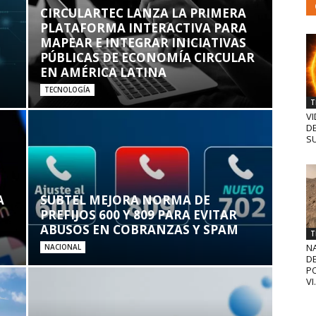
CIRCULARTEC LANZA LA PRIMERA
PLATAFORMA INTERACTIVA PARA
MAPEAR E INTEGRAR INICIATIVAS
PÚBLICAS DE ECONOMÍA CIRCULAR
EN AMÉRICA LATINA
TECNOLOGÍA
T
VI
D
SU
A
SUBTEL MEJORA NORMA DE
PREFIJOS 600 Y 809 PARA EVITAR
ABUSOS EN COBRANZAS Y SPAM
T
N
NACIONAL
D
PO
VI.