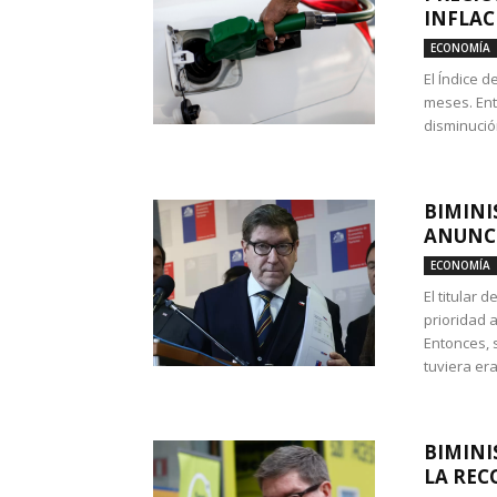
INFLAC
ECONOMÍA
El Índice 
meses. Ent
disminución
BIMINI
ANUNCI
ECONOMÍA
El titular 
prioridad 
Entonces, 
tuviera era
BIMINI
LA REC