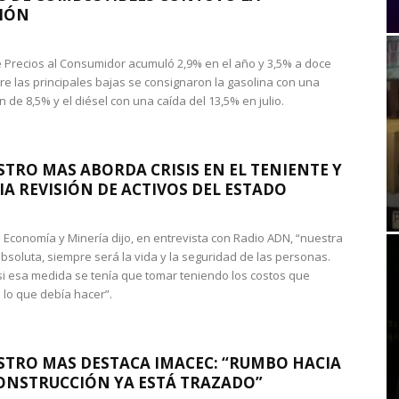
IÓN
de Precios al Consumidor acumuló 2,9% en el año y 3,5% a doce
re las principales bajas se consignaron la gasolina con una
 de 8,5% y el diésel con una caída del 13,5% en julio.
STRO MAS ABORDA CRISIS EN EL TENIENTE Y
A REVISIÓN DE ACTIVOS DEL ESTADO
de Economía y Minería dijo, en entrevista con Radio ADN, “nuestra
absoluta, siempre será la vida y la seguridad de las personas.
si esa medida se tenía que tomar teniendo los costos que
 lo que debía hacer”.
STRO MAS DESTACA IMACEC: “RUMBO HACIA
ONSTRUCCIÓN YA ESTÁ TRAZADO”