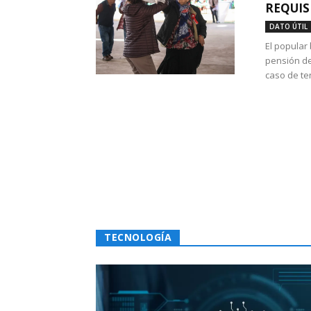
REQUIS
DATO ÚTIL
El popular
pensión de
caso de te
TECNOLOGÍA