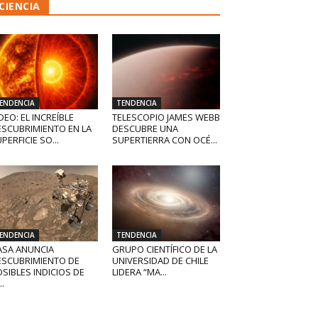
CIENCIA
ENDENCIA
TENDENCIA
DEO: EL INCREÍBLE
TELESCOPIO JAMES WEBB
ESCUBRIMIENTO EN LA
DESCUBRE UNA
PERFICIE SO...
SUPERTIERRA CON OCÉ...
ENDENCIA
TENDENCIA
ASA ANUNCIA
GRUPO CIENTÍFICO DE LA
ESCUBRIMIENTO DE
UNIVERSIDAD DE CHILE
SIBLES INDICIOS DE
LIDERA “MA...
..