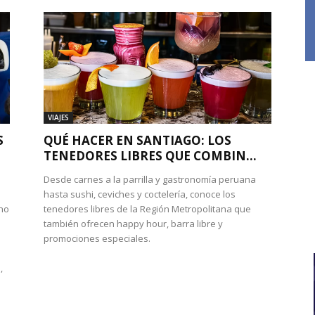
VIAJES
S
QUÉ HACER EN SANTIAGO: LOS
TENEDORES LIBRES QUE COMBIN...
Desde carnes a la parrilla y gastronomía peruana
hasta sushi, ceviches y coctelería, conoce los
cho
tenedores libres de la Región Metropolitana que
también ofrecen happy hour, barra libre y
promociones especiales.
,
e