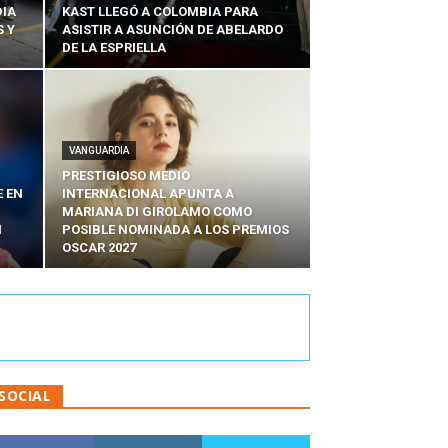
DIA
KAST LLEGÓ A COLOMBIA PARA
 Y
ASISTIR A ASUNCIÓN DE ABELARDO
DE LA ESPRIELLA
VANGUARDIA
PRESTIGIOSO MEDIO
E EN
INTERNACIONAL APUNTA A
MARIANA DI GIROLAMO COMO
N
POSIBLE NOMINADA A LOS PREMIOS
OSCAR 2027
SOCIAL