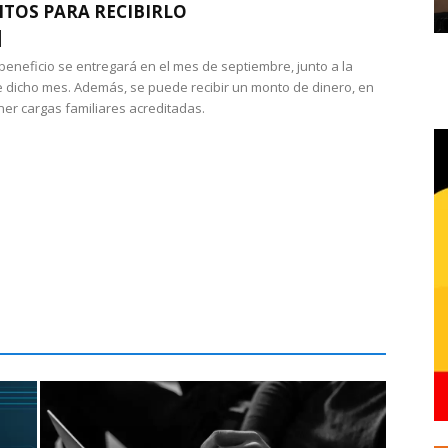
ITOS PARA RECIBIRLO
 beneficio se entregará en el mes de septiembre, junto a la
 dicho mes. Además, se puede recibir un monto de dinero, en
ner cargas familiares acreditadas.