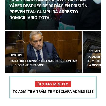
YÁBER DESPUÉS DE 90 DÍAS EN PRISIÓN
PREVENTIVA: CUMPLIRÁ ARRESTO
DOMICILIARIO TOTAL
NACIONAL
NACIONAL
TC ADMITE 
CASO FIDEL ESPINOZA: SENADO PIDE “EVITAR
ADMISIBLES
JUICIOS ANTICIPADOS”
LA OPOSICI
ÚLTIMO MINUTO
TC ADMITE A TRÁMITE Y DECLARA ADMISIBLES
LOS TRES REQU...