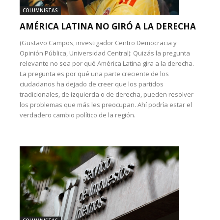
COLUMNISTAS
AMÉRICA LATINA NO GIRÓ A LA DERECHA
(Gustavo Campos, investigador Centro Democracia y
Opinión Pública, Universidad Central): Quizás la pregunta
relevante no sea por qué América Latina gira a la derecha.
La pregunta es por qué una parte creciente de los
ciudadanos ha dejado de creer que los partidos
tradicionales, de izquierda o de derecha, pueden resolver
los problemas que más les preocupan. Ahí podría estar el
verdadero cambio político de la región.