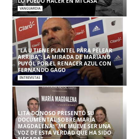
LO PUEDO HACER EN MI CASA’”
VANGUARDIA
“LA U TIENE PLANTEL PARA PELEAR
ARRIBA”: LA MIRADA DE MARIANO
PUYOL POR EL RENACER AZUL CON
FERNANDO GAGO
ENTREVISTAS
LITA DONOSO PRESENTÓ SU
DOCUMENTAL SOBRE MARÍA
MAGDALENA: “ME MUEVE SER UNA
VOZ DE ESTA VERDAD QUE HA SIDO