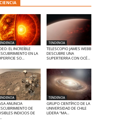
CIENCIA
ENDENCIA
TENDENCIA
DEO: EL INCREÍBLE
TELESCOPIO JAMES WEBB
ESCUBRIMIENTO EN LA
DESCUBRE UNA
PERFICIE SO...
SUPERTIERRA CON OCÉ...
ENDENCIA
TENDENCIA
ASA ANUNCIA
GRUPO CIENTÍFICO DE LA
ESCUBRIMIENTO DE
UNIVERSIDAD DE CHILE
SIBLES INDICIOS DE
LIDERA “MA...
..