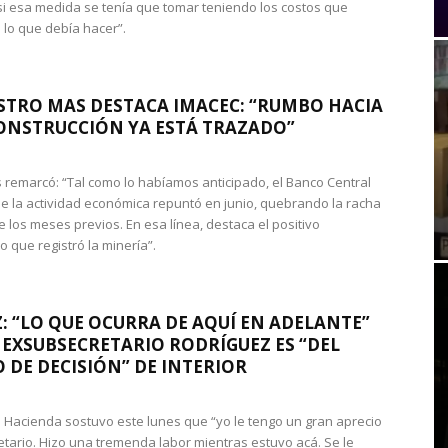
si esa medida se tenía que tomar teniendo los costos que
 lo que debía hacer”.
STRO MAS DESTACA IMACEC: “RUMBO HACIA
ONSTRUCCIÓN YA ESTÁ TRAZADO”
 remarcó: “Tal como lo habíamos anticipado, el Banco Central
e la actividad económica repuntó en junio, quebrando la racha
e los meses previos. En esa línea, destaca el positivo
que registró la minería”.
: “LO QUE OCURRA DE AQUÍ EN ADELANTE”
 EXSUBSECRETARIO RODRÍGUEZ ES “DEL
 DE DECISIÓN” DE INTERIOR
 de Hacienda sostuvo este lunes que “yo le tengo un gran aprecio
etario. Hizo una tremenda labor mientras estuvo acá. Se le