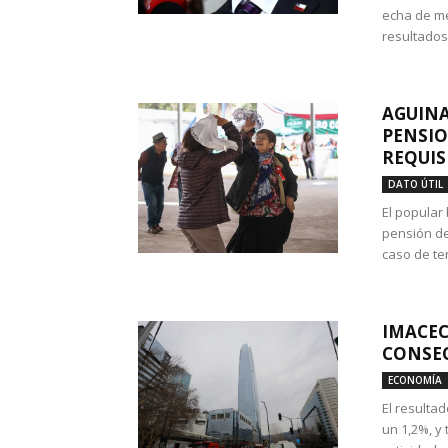
echa de me
resultados
AGUINA
PENSIO
REQUIS
DATO ÚTIL
El popular
pensión de
caso de te
IMACEC
CONSEC
ECONOMÍA
El resulta
un 1,2%, y