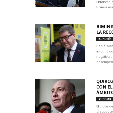
Entonces, 
tuviera era
BIMINI
LA REC
ECONOMÍA
Daniel Mas
informó qu
negativa d
desempeño 
QUIROZ
CON EL
ÁMBITO
ECONOMÍA
El titular
al subsecr