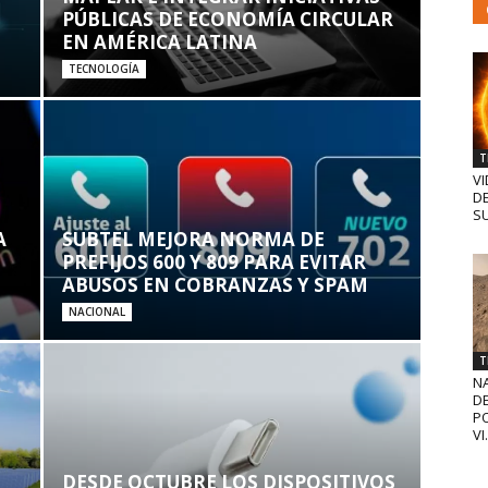
PÚBLICAS DE ECONOMÍA CIRCULAR
EN AMÉRICA LATINA
TECNOLOGÍA
T
VI
D
SU
A
SUBTEL MEJORA NORMA DE
PREFIJOS 600 Y 809 PARA EVITAR
ABUSOS EN COBRANZAS Y SPAM
NACIONAL
T
N
D
PO
VI.
DESDE OCTUBRE LOS DISPOSITIVOS