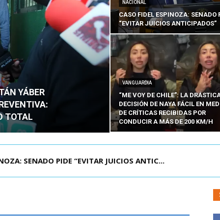
NACIONAL
CASO FIDEL ESPINOZA: SENADO 
“EVITAR JUICIOS ANTICIPADOS”
VANGUARDIA
ITÁN YÁBER
“ME VOY DE CHILE”: LA DRÁSTIC
PREVENTIVA:
DECISIÓN DE NAYA FÁCIL EN MED
DE CRÍTICAS RECIBIDAS POR
O TOTAL
CONDUCIR A MÁS DE 200 KM/H
ZA: SENADO PIDE “EVITAR JUICIOS ANTIC...
ÁMITE Y DECLARA ADMISIBLES LOS TRES REQU...