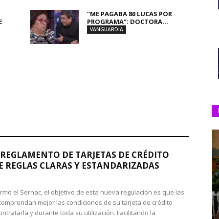
“ME PAGABA 80 LUCAS POR
E
PROGRAMA”: DOCTORA...
VANGUARDIA
REGLAMENTO DE TARJETAS DE CRÉDITO
 REGLAS CLARAS Y ESTANDARIZADAS
rmó el Sernac, el objetivo de esta nueva regulación es que las
omprendan mejor las condiciones de su tarjeta de crédito
ntratarla y durante toda su utilización. Facilitando la