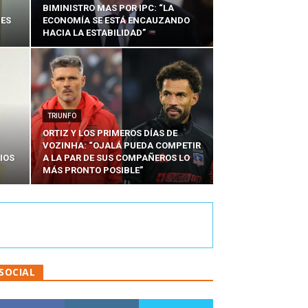
BIMINISTRO MAS POR IPC: “LA
NES
ECONOMÍA SE ESTÁ ENCAUZANDO
HACIA LA ESTABILIDAD”
TRIUNFO
ORTIZ Y LOS PRIMEROS DÍAS DE
VOZINHA: “OJALÁ PUEDA COMPETIR
IOS
A LA PAR DE SUS COMPAÑEROS LO
MÁS PRONTO POSIBLE”
SOCIAL