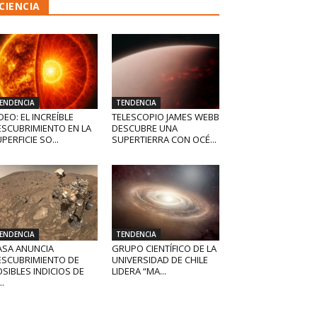
CIENCIA
ENDENCIA
TENDENCIA
DEO: EL INCREÍBLE
TELESCOPIO JAMES WEBB
ESCUBRIMIENTO EN LA
DESCUBRE UNA
PERFICIE SO...
SUPERTIERRA CON OCÉ...
ENDENCIA
TENDENCIA
ASA ANUNCIA
GRUPO CIENTÍFICO DE LA
ESCUBRIMIENTO DE
UNIVERSIDAD DE CHILE
SIBLES INDICIOS DE
LIDERA “MA...
..