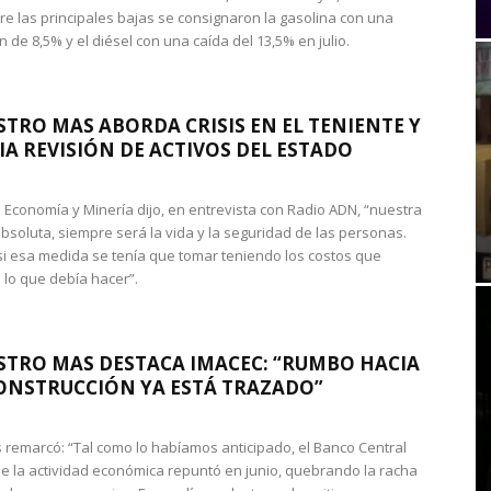
re las principales bajas se consignaron la gasolina con una
 de 8,5% y el diésel con una caída del 13,5% en julio.
STRO MAS ABORDA CRISIS EN EL TENIENTE Y
A REVISIÓN DE ACTIVOS DEL ESTADO
de Economía y Minería dijo, en entrevista con Radio ADN, “nuestra
absoluta, siempre será la vida y la seguridad de las personas.
si esa medida se tenía que tomar teniendo los costos que
 lo que debía hacer”.
STRO MAS DESTACA IMACEC: “RUMBO HACIA
ONSTRUCCIÓN YA ESTÁ TRAZADO”
 remarcó: “Tal como lo habíamos anticipado, el Banco Central
e la actividad económica repuntó en junio, quebrando la racha