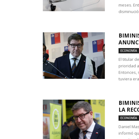
meses. Ent
disminución
BIMINI
ANUNCI
ECONOMÍA
El titular 
prioridad 
Entonces, 
tuviera era
BIMINI
LA REC
ECONOMÍA
Daniel Mas
informó qu