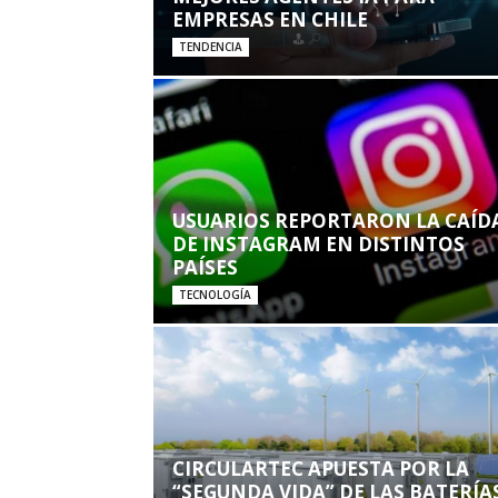
EMPRESAS EN CHILE
TENDENCIA
USUARIOS REPORTARON LA CAÍD
DE INSTAGRAM EN DISTINTOS
PAÍSES
TECNOLOGÍA
CIRCULARTEC APUESTA POR LA
“SEGUNDA VIDA” DE LAS BATERÍA