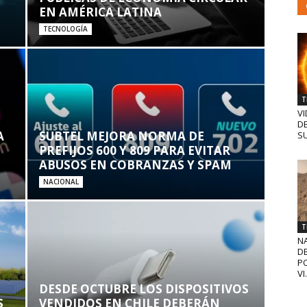
EN AMÉRICA LATINA
TECNOLOGÍA
T
VI
D
A
SUBTEL MEJORA NORMA DE
SU
PREFIJOS 600 Y 809 PARA EVITAR
ABUSOS EN COBRANZAS Y SPAM
NACIONAL
T
N
D
PO
VI.
DESDE OCTUBRE LOS DISPOSITIVOS
S
VENDIDOS EN CHILE DEBERÁN