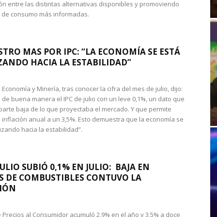
n entre las distintas alternativas disponibles y promoviendo
s de consumo más informadas.
STRO MAS POR IPC: “LA ECONOMÍA SE ESTÁ
ANDO HACIA LA ESTABILIDAD”
de Economía y Minería, tras conocer la cifra del mes de julio, dijo:
 de buena manera el IPC de julio con un leve 0,1%, un dato que
 parte baja de lo que proyectaba el mercado. Y que permite
 inflación anual a un 3,5%. Esto demuestra que la economía se
zando hacia la estabilidad”.
JULIO SUBIÓ 0,1% EN JULIO: BAJA EN
S DE COMBUSTIBLES CONTUVO LA
IÓN
de Precios al Consumidor acumuló 2,9% en el año y 3,5% a doce