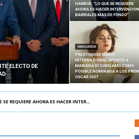
HARBOE: “LO QUE SE REQUIERE
AHORA ES HACER INTERVENCIO
BARRIALES MÁS DE FONDO”
VANGUARDIA
PRESTIGIOSO MEDIO
INTERNACIONAL APUNTA A
NTE ELECTO DE
MARIANA DI GIROLAMO COMO
POSIBLE NOMINADA A LOS PREM
AD
OSCAR 2027
POR IPC: “LA ECONOMÍA SE ESTÁ ENC...