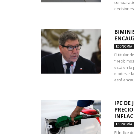
comparació
decisione
BIMINI
ENCAUZ
ECONOMÍA
El titular 
“Recibimos
está en la
moderar la
está encau
IPC DE 
PRECIO
INFLAC
ECONOMÍA
El Índice 